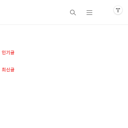
검
메
색
뉴
추
인기글
가
정
최신글
보