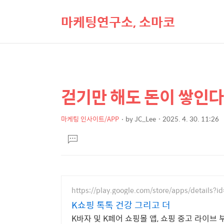
마케팅연구소, 소마코
걷기만 해도 돈이 쌓인다
상
본
문
세
제
마케팅 인사이트/APP
by
JC_Lee
2025. 4. 30. 11:26
컨
본
목
텐
댓
문
글
츠
달
기
https://play.google.com/store/apps/details?i
K쇼핑 톡톡 건강 그리고 더
K바자 및 K페어 쇼핑몰 앱, 쇼핑 중고 라이브 