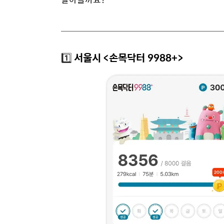
1️⃣
서울시
<손목닥터 9988+>