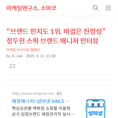
마케팅연구소, 소마코
검
메
색
뉴
“브랜드 인지도 1위, 비결은 진정성”
상
본
문
세
정두현 스픽 브랜드 매니저 인터뷰
제
컨
목
마케팅 인사이트/캠페인
텐
by
JC_Lee
2025. 4. 11. 11:30
츠
본
댓
문
글
달
기
http://www.shopma.net
광고
매장매니저! 샵마넷 SINCE
2001
핵심상권별 백화점 쇼핑몰 아울렛
상가 입점브랜드 매장관리직 실시간