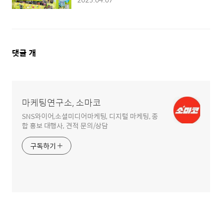
댓
댓글
개
글
영
역
마케팅연구소, 소마코
SNS와이어,소셜미디어마케팅, 디지털 마케팅, 종
합 홍보 대행사, 견적 문의/상담
구독하기