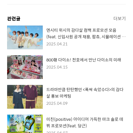
관련글
더보기
엔시티 위시의 감다살 컴백 프로모션 모음
(feat. 신입사원 공개 채용, 팝츄, 시뮬레이션 챗
봇)
2025.04.21
800평 다이소! 천호에서 만난 다이소의 미래
2025.04.15
드라마만큼 탄탄했던 <폭싹 속았수다>의 감다
살 홍보 마케팅
2025.04.09
미친(positive) 아이디어 가득한 마크 솔로 데
뷔 프로모션(feat. 당근)
2025.04.07