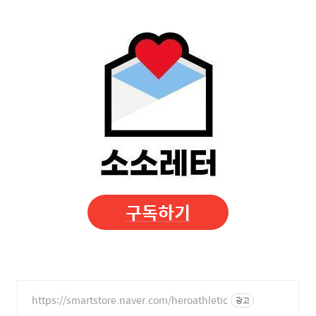
구독하기
https://smartstore.naver.com/heroathletic
광고