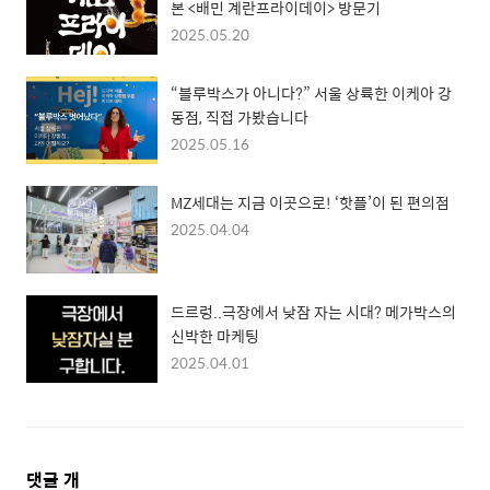
본 <배민 계란프라이데이> 방문기
2025.05.20
“블루박스가 아니다?” 서울 상륙한 이케아 강
동점, 직접 가봤습니다
2025.05.16
MZ세대는 지금 이곳으로! ‘핫플’이 된 편의점
2025.04.04
드르렁..극장에서 낮잠 자는 시대? 메가박스의
신박한 마케팅
2025.04.01
댓
댓글
개