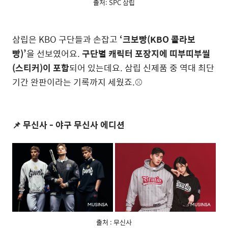
출처: SPC 삼립
삼립은 KBO 구단들과 손잡고
‘크보빵(KBO 콜라보
빵)’
을 선보였어요.
구단별 캐릭터 포장지에 띠부띠부씰
(스티커)이 포함
되어 있는데요. 삼립 신제품 중 역대 최단
기간 완판이라는 기록까지 세웠죠.⚾️
📌 무신사 - 야구 무신사 에디션
출처 : 무신사