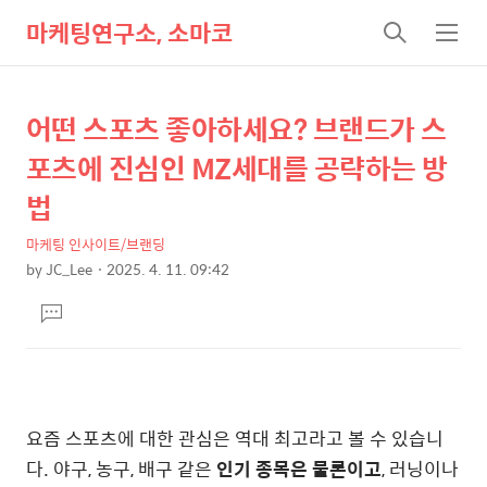
마케팅연구소, 소마코
검
메
색
뉴
어떤 스포츠 좋아하세요? 브랜드가 스
상
본
문
세
포츠에 진심인 MZ세대를 공략하는 방
제
컨
법
목
텐
마케팅 인사이트/브랜딩
츠
by
JC_Lee
2025. 4. 11. 09:42
본
댓
문
글
달
기
요즘 스포츠에 대한 관심은 역대 최고라고 볼 수 있습니
다. 야구, 농구, 배구 같은
인기 종목은 물론이고
, 러닝이나