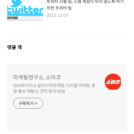
트위터 사용 팁, 스팸 계정이 되지 않도록 하기
위한 트위터 팁
2012.12.07
댓
댓글
개
글
영
역
마케팅연구소, 소마코
SNS와이어,소셜미디어마케팅, 디지털 마케팅, 종
합 홍보 대행사, 견적 문의/상담
구독하기