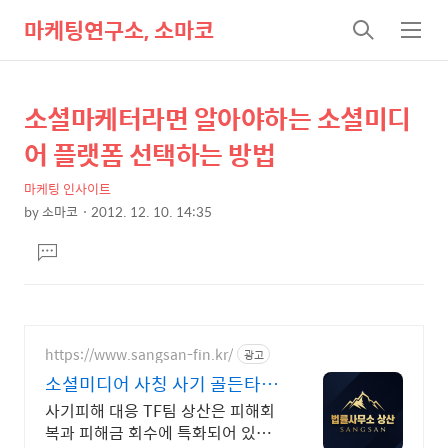
마케팅연구소, 소마코
검
메
색
뉴
소셜마케터라면 알아야하는 소셜미디
상
본
문
세
어 플랫폼 선택하는 방법
제
컨
목
마케팅 인사이트
텐
by
소마코
2012. 12. 10. 14:35
츠
본
댓
문
글
달
기
https://www.sangsan-fin.kr/
광고
소셜미디어 사칭 사기 골든타임
대응
사기피해 대응 TF팀 상산은 피해회
복과 피해금 회수에 특화되어 있습