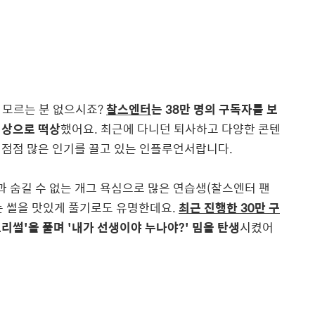
 모르는 분 없으시죠?
찰스엔터
는 38만 명의 구독자를 보
영상으로 떡상
했어요. 최근에 다니던 퇴사하고 다양한 콘텐
 점점 많은 인기를 끌고 있는 인플루언서랍니다.
 숨길 수 없는 개그 욕심으로 많은 연습생(찰스엔터 팬
는 썰을 맛있게 풀기로도 유명한데요.
최근 진행한 30만 구
도리썰'을 풀며 '내가 선생이야 누나야?' 밈을 탄생
시켰어