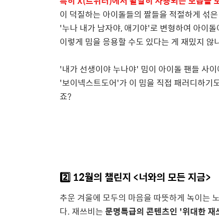
특히 X(트위터)에서 활발히 사용되는 모습을 
이 덕질하는 아이돌들의 짤들을 적절하게 섞은
'누나 내가 남자야, 애기야'로 변형하여 아이
이렇게 밈을 응용할 수도 있다는 게 재밌지 않
'내가 선생이야 누나야' 밈이 아이돌 팬들 사
'보이넥스트도어'가 이 밈을 직접 패러디하기도
죠?
2️⃣ 12월의 챌린지 <너와의 모든 지금>
추운 겨울에 모두의 마음을 따뜻하게 녹이는 
다.
재쓰비는
문명특급의 콘텐츠인 '위대한 재쓰