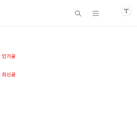
검
메
색
뉴
추
인기글
가
정
최신글
보