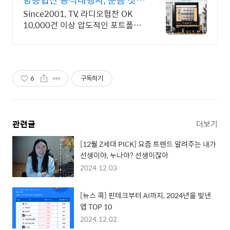
고 진행시 20% 할인!
Since2001, TV, 라디오협찬 OK
10,000건 이상 압도적인 포트폴리
오
6
구독하기
관련글
더보기
[12월 Z세대 PICK] 요즘 트렌드 알려주는 내가
선생이야, 누나야? 선생이잖아
2024.12.03
[뉴스 콕] 핀테크부터 AI까지, 2024년을 빛낸
앱 TOP 10
2024.12.02