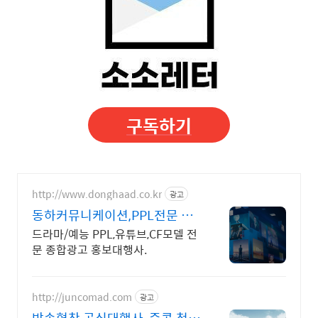
구독하기
http://www.donghaad.co.kr
광고
동하커뮤니케이션,PPL전문 드
라마PPL/예능 PPL
드라마/예능 PPL,유튜브,CF모델 전
문 종합광고 홍보대행사.
http://juncomad.com
광고
방송협찬 공식대행사, 준콤 첫광