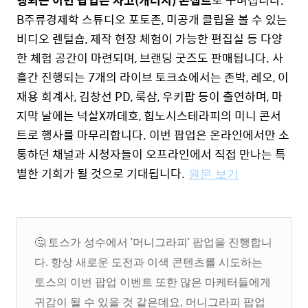
행되는 이번 팝업은 차고(개러지) 콘셉트
로 꾸며집니다.
B주류경제학 스튜디오 포토존, 미공개 클립을 볼 수 있는
비디오 렌털숍, 제작 현장 체험이 가능한 편집실 등 다양
한 체험 공간이 마련되며, 브랜딩 굿즈도 판매됩니다.
사
흘간 진행되는 7개의 라이브 토크쇼에서는 존박, 레오, 이
재용 회계사, 김창선 PD, 룩삼, 우키팝 등이 출연하며, 마
지막 날에는 넉살X까데호, 힙노시스테라피의 미니 콘서
트로 행사를 마무리합니다. 이번 팝업은 온라인에서만 소
통하던 채널과 시청자들이 오프라인에서 직접 만나는 특
별한 기회가 될 것으로 기대됩니다.
원문 보기
🤔 토스가 성수에서 '머니그라피' 팝업을 진행합니
다. 항상 새로운 도전과 이색 콘텐츠를 시도하는
토스의 이번 팝업 이벤트 또한 많은 마케터들에게
귀감이 될 수 있을 것 같은데요, 머니그라피 팝업