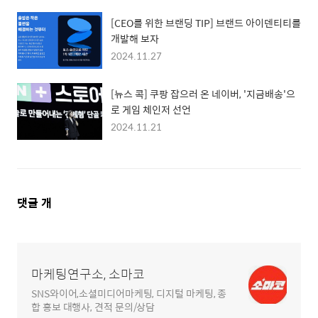
[CEO를 위한 브랜딩 TIP] 브랜드 아이덴티티를
개발해 보자
2024.11.27
[뉴스 콕] 쿠팡 잡으러 온 네이버, '지금배송'으
로 게임 체인저 선언
2024.11.21
댓
댓글
개
글
영
역
마케팅연구소, 소마코
SNS와이어,소셜미디어마케팅, 디지털 마케팅, 종
합 홍보 대행사, 견적 문의/상담