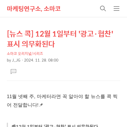
마케팅연구소, 소마코
검
메
색
뉴
[뉴스 콕] 12월 1일부터 '광고·협찬'
상
본
문
세
표시 의무화된다
제
컨
목
소마코 오리지널/시리즈
텐
by
J_JG
2024. 11. 28. 08:00
츠
본
댓
문
글
달
기
11월 넷째 주, 마케터라면 꼭 알아야 할 뉴스를 콕 찍
어 전달합니다!
📌
📰12월 1일부터 '광고·협찬' 표시 의무화된다