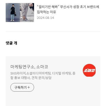
“걸리기만 해봐” 무신사가 성장 초기 브랜드에
집착하는 이유
2024.08.14
댓
댓글
개
글
영
역
마케팅연구소, 소마코
SNS와이어,소셜미디어마케팅, 디지털 마케팅, 종
합 홍보 대행사, 견적 문의/상담
구독하기