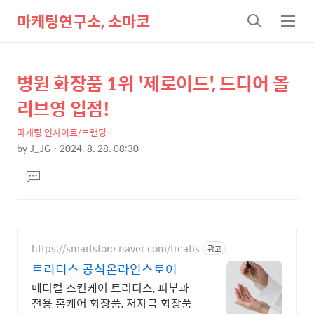
마케팅연구소, 소마코
검
메
색
뉴
병원 화장품 1위 '제로이드', 드디어 올
상
본
문
세
리브영 입점!
제
컨
목
마케팅 인사이트/브랜딩
텐
by
J_JG
2024. 8. 28. 08:30
츠
본
댓
문
글
달
기
https://smartstore.naver.com/treatis
광고
트리티스 공식온라인스토어
메디컬 스킨케어 트리티스, 피부과
전용 홈케어 화장품, 저자극 화장품