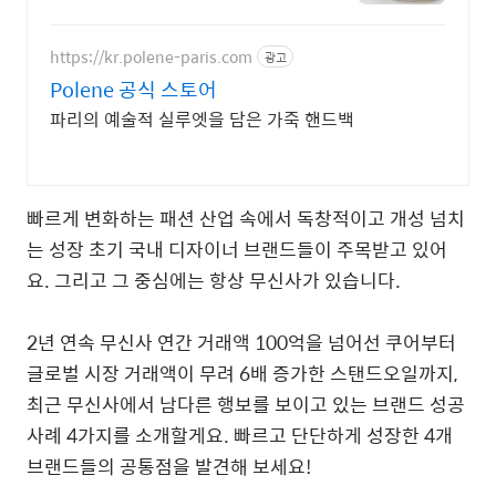
터인쇄상계동공장 10장부터 인쇄/
원단제직부터 상품완성 직접합니다
/ 상계동공장 /광장시장매장
https://kr.polene-paris.com
광고
Polene 공식 스토어
파리의 예술적 실루엣을 담은 가죽 핸드백
빠르게 변화하는 패션 산업 속에서 독창적이고 개성 넘치
는 성장 초기 국내 디자이너 브랜드들이 주목받고 있어
요. 그리고 그 중심에는 항상 무신사가 있습니다.
2년 연속 무신사 연간 거래액 100억을 넘어선 쿠어부터
글로벌 시장 거래액이 무려 6배 증가한 스탠드오일까지,
최근 무신사에서 남다른 행보를 보이고 있는 브랜드 성공
사례 4가지를 소개할게요. 빠르고 단단하게 성장한 4개
브랜드들의 공통점을 발견해 보세요!