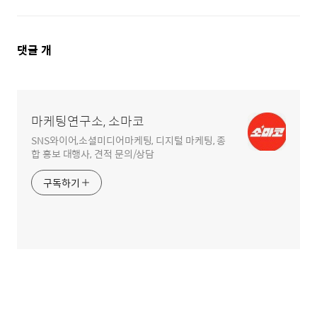
댓
댓글
개
글
영
역
마케팅연구소, 소마코
SNS와이어,소셜미디어마케팅, 디지털 마케팅, 종
합 홍보 대행사, 견적 문의/상담
구독하기