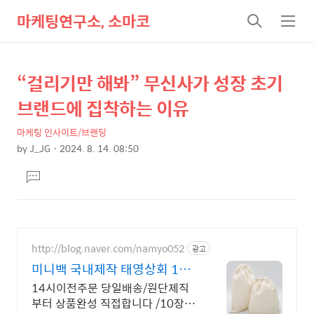
마케팅연구소, 소마코
검
메
색
뉴
“걸리기만 해봐” 무신사가 성장 초기
상
본
문
세
브랜드에 집착하는 이유
제
컨
목
마케팅 인사이트/브랜딩
텐
by
J_JG
2024. 8. 14. 08:50
츠
본
댓
문
글
달
기
http://blog.naver.com/namyo052
광고
미니백 국내제작 태영상회 14시
이전주문 당일배송
14시이전주문 당일배송/원단제직
부터 상품완성 직접합니다 /10장부