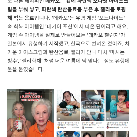
또 다른 레시피인
데카포
는
컵에 파란색 소다맛 아이스크
림을 부숴 넣고, 파란색 탄산음료를 부은 후 젤리를 토핑
해 먹는 음료
입니다. '데카포'는 유명 게임 '포트나이트'
속 회복 아이템인 '데카이 포션'에서 따온 단어라고 해요.
게임 속 아이템을 실제로 만들어보는 '데카포 챌린지'가
일본에서 유행
하기 시작했고,
한국으로 번져온
것이죠. 차
가운 아이스크림과 탄산음료, 젤리가 만나 마치 '마시는
빙수', '젤리화채' 처럼 더운 여름에 딱 맞다는 점도 유행에
불을 붙였
습니다.