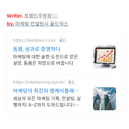
Writer.
트렌드주방장👈🏻
by.
마케팅
컨설턴시 골드넥스
https://dombom.co.kr/
광고
돔봄, 성과로 증명하다
마케팅에 대한 숱한 도전으로 얻은
실망, 돔봄은 희망으로 바꿉니다
https://mkplanning.quv.kr/
광고
마케팅의 최강자 엠케이플래닝
비용걱정NO! 무료상담
세상의 모든 마케팅 기획, 컨설팅, 실
행까지! A~Z까지 도와드립니다!
MK기획 예산이 단돈 만원이라도 친
절히 상담드립니다! 편하게 연락주
시면 감사하겠습니다.