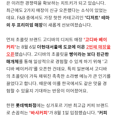
은 이러한 경쟁력을 확보하는 치트키가 되고 있습니다.
최근에도 2가지 매장이 신규 오픈했다는 소식이 있었는
데요. F&B 중에서도 가장 핫한 카테고리인
'디저트' 테마
의 두 프리미엄 매장
이 새롭게 선보여졌습니다.
먼저 초콜릿 브랜드 고디바의 디저트 매장
'고디바 베이
커리'
는 8월 6일
더현대서울에 도쿄에 이은
2번째 매장을
오픈
했습니다. 고디바의 초콜릿을
빵이라는 보다 친근한
매개체
를 통해 일상적으로 경험할 수 있게 하기 위해 '고
디바 베이커리'를 오픈한 건데요. 특히 일본에서 고디바
의 초콜릿이 가득 채워진 촉촉한 소라빵 메뉴가 큰 인기를
끌었다고 합니다. 때문에 이를 한국에서도 같은 맛을 경
험할 수 있을지 기대하는 반응이 이어졌어요.
한편
롯데백화점
에는 싱가포르 기반 최고급 커피 브랜드
로 손꼽히는
'바샤커피'
가 8월 1일 입점했습니다.
'커피