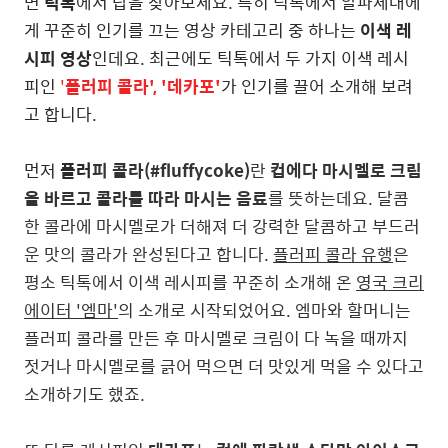
면
틱톡
에서 답을 찾아보세요. 특히 틱톡에서 알파세대에
게 꾸준히 인기를 끄는 영상 카테고리 중 하나는
이색 레
시피 영상
인데요. 최근에도 틱톡에서 두 가지 이색 레시
피인
'
플러피 콜라', '데카포'
가 인기를 끌어 소개해 보려
고 합니다.
먼저
플러
피 콜라(#fluffycoke)
란
컵에다 마시멜로 크림
을 바르고 콜라를 따라 마시는 음료
를 뜻하는데요. 달콤
한 콜라에 마시멜로가 더해져 더 강력한 달콤하고 부드러
운 맛의 콜라가 완성된다고 합니다.
플러피 콜라 유행
은
평소 틱톡에서 이색 레시피를 꾸준히 소개해 온
영국 크리
에이터 '엠마'
의 소개로 시작되었어요. 엠마와 할머니는
플러피 콜라를 만든 후 마시멜로 크림이 다 녹을 때까지
젓거나 마시멜로를 긁어 먹으면 더 맛있게 먹을 수 있다고
소개하기도 했죠.