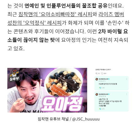
는 것이
연예인 및 인플루언서들의 꿀조합 공유
인데요.
최근
침착맨의 '요아소비빠따정' 레시피
와
라이즈 멤버
성찬의 '오억정식' 레시피
가 화제가 되며 이를 '손민수' 하
는 콘텐츠와 후기들이 이어졌습니다. 이런
2차 바이럴 요
소들이 끊이지 않는 탓
에 요아정의 인기는 여전히 지속되
고 있죠.
침착맨 유튜브 채널 / @JSC_huuuuu