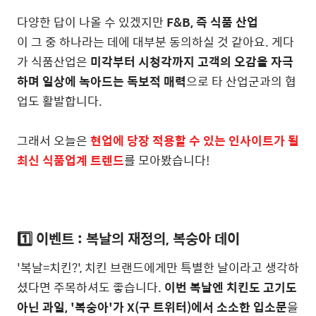
다양한 답이 나올 수 있겠지만
F&B, 즉 식품 산업
이 그 중 하나라는 데에 대부분 동의하실 것 같아요. 게다
가 식품산업은
미각부터 시청각까지 고객의 오감을 자극
하며 일상에 녹아드는 독보적 매력
으로 타 산업군과의 협
업도 활발합니다.
그래서 오늘은
현업에 당장 적용할 수 있는 인사이트가 될
최신 식품업계 트렌드
를 모아봤습니다!
1️⃣ 이벤트 : 복날의 재정의, 복숭아 데이
'복날=치킨?', 치킨 브랜드에게만 특별한 날이라고 생각하
셨다면 주목하셔도 좋습니다.
이번 복날엔 치킨도 고기도
아닌 과일, '복숭아'가 X(구 트위터)에서 소소한 입소문
을