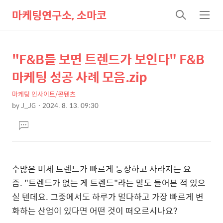
마케팅연구소, 소마코
검
메
색
뉴
"F&B를 보면 트렌드가 보인다" F&B
상
본
문
세
마케팅 성공 사례 모음.zip
제
컨
목
마케팅 인사이트/콘텐츠
텐
by
J_JG
2024. 8. 13. 09:30
츠
본
댓
문
글
달
기
수많은 미세 트렌드가 빠르게 등장하고 사라지는 요
즘. "트렌드가 없는 게 트렌드"라는 말도 들어본 적 있으
실 텐데요. 그중에서도 하루가 멀다하고 가장 빠르게 변
화하는 산업이 있다면 어떤 것이 떠오르시나요?