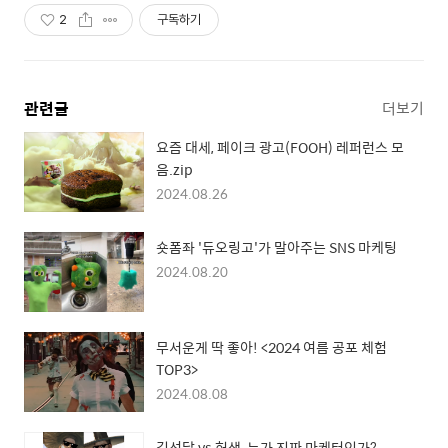
2
구독하기
관련글
더보기
요즘 대세, 페이크 광고(FOOH) 레퍼런스 모
음.zip
2024.08.26
숏폼좌 '듀오링고'가 말아주는 SNS 마케팅
2024.08.20
무서운게 딱 좋아! <2024 여름 공포 체험
TOP3>
2024.08.08
김선달 vs 허생, 누가 진짜 마케터인가?