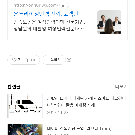
https://onnuriws.com/
광고
온누리여성인력 신뢰, 고객만족,
서비스
만족도높은 여성인력대행 전문기업.
상담문의 대환영 여성인력전문파견
업체. 인재파견, 성실친절, 저렴한 가
격, 신속진행, 상담문의 환영
7
구독하기
관련글
더보기
기발한 트위터 마케팅 사례 - '스마트 아르헨티
나' 트위터 활용 마케팅 사례
2012.11.28
네이버 검색엔진 도입..리브라(Libra)