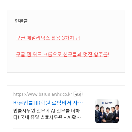
연관글
구글 애널리틱스 활용 3가지 팁
구글 잼 위드 크롬으로 친구들과 멋진 합주를!
https://www.barunlawhr.co.kr
광고
바른법률HR학원 로펌비서 자격
증 국비과정
법률사무원 실무에 AI 실무를 더하
다! 국내 유일 법률사무원 + AI활용
취업과정