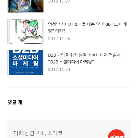
2012.11.27
엄청난 시너지 효과를 내는 "하이브리드 마케
팅" 이란?
2012.11.26
B2B 기업을 위한 본격 소셜미디어 전술서,
"B2B 소셜미디어 마케팅"
2012.11.24
댓
댓글
개
글
영
역
마케팅연구소, 소마코