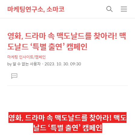
마케팅연구소, 소마코
검
메
색
뉴
영화, 드라마 속 맥도날드를 찾아라! 맥
상
본
문
세
도날드 ‘특별 출연’ 캠페인
제
컨
목
마케팅 인사이트/캠페인
텐
by
알 수 없는 사용자
2023. 10. 30. 09:30
츠
본
댓
문
글
달
기
영화, 드라마 속 맥도날드를 찾아라! 맥도
날드 ‘특별 출연’ 캠페인