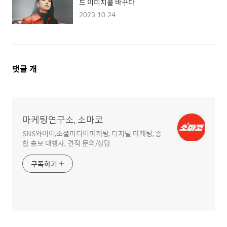
드 이미지를 바꾸다
2023.10.24
댓
댓글
개
글
영
역
마케팅연구소, 소마코
SNS와이어,소셜미디어마케팅, 디지털 마케팅, 종
합 홍보 대행사, 견적 문의/상담
구독하기