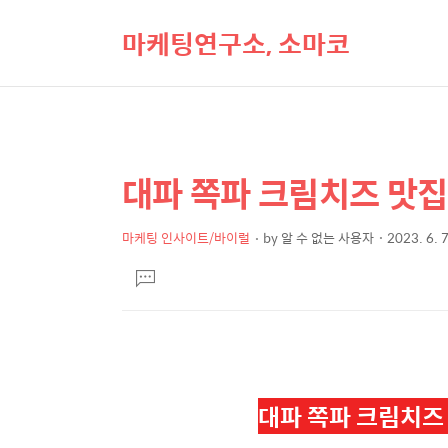
마케팅연구소, 소마코
대파 쪽파 크림치즈 맛집
상
본
문
세
제
마케팅 인사이트/바이럴
by
알 수 없는 사용자
2023. 6. 
컨
본
목
텐
댓
문
글
츠
달
기
대파 쪽파 크림치즈