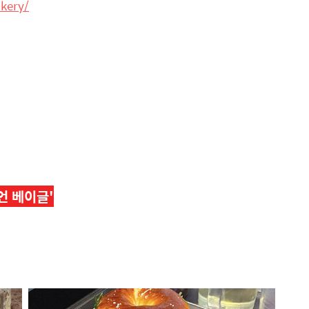
kery/
언 베이글'