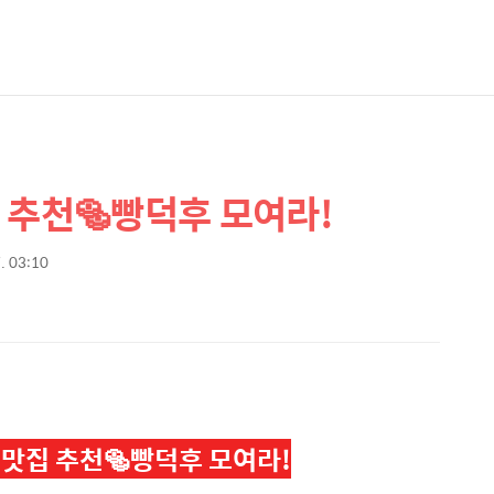
 추천🥯빵덕후 모여라!
7. 03:10
 맛집 추천🥯빵덕후 모여라!