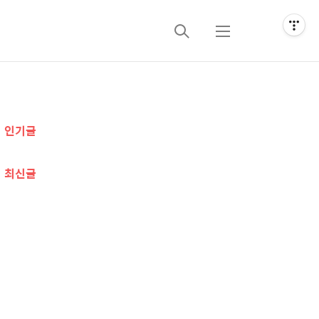
검
메
색
뉴
추
인기글
가
정
최신글
보