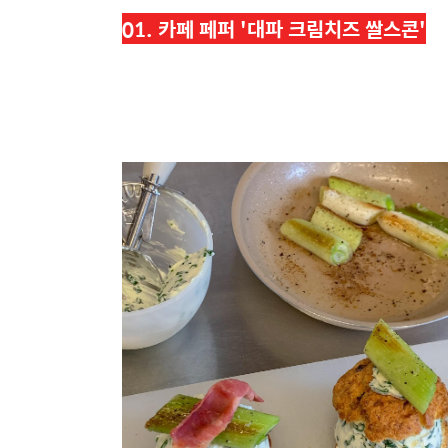
01. 카페 페퍼 '
대파 크림치즈 쌀스콘'