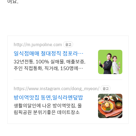
어요.
http://m.jumpoline.com
광고
일식점매매 절대정직 점포라인
빠른 직거래 & 안전중개거래
32년전통, 100% 실매물, 매출보증,
주인 직접통화, 직거래, 150명에이
전트
https://www.instagram.com/dong_myeon/
광고
방이역맛집 동면,일식라멘덮밥
생활의달인에 나온 방이역맛집, 올
림픽공원 분위기좋은 데이트장소