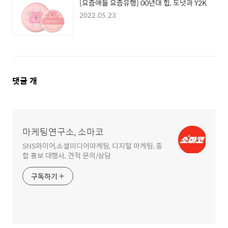
[요즘애들 요즘유행] 00년대 힙, 도넛과 Y2K
2022.05.23
댓
댓글
개
글
영
역
마케팅연구소, 소마코
SNS와이어,소셜미디어마케팅, 디지털 마케팅, 종
합 홍보 대행사, 견적 문의/상담
구독하기