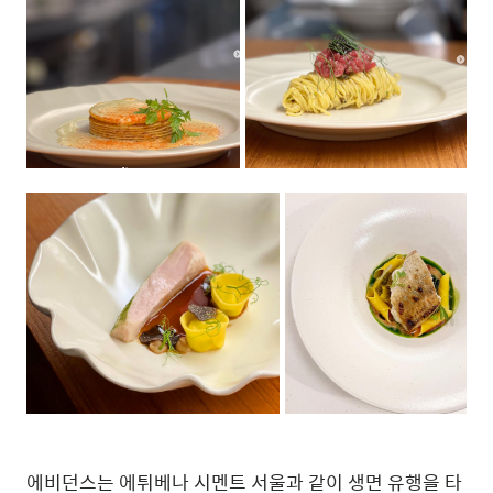
에비던스는 에튀베나 시멘트 서울과 같이 생면 유행을 타