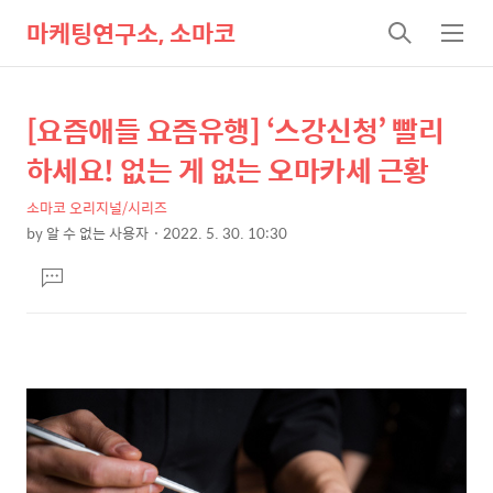
마케팅연구소, 소마코
검
메
색
뉴
[요즘애들 요즘유행] ‘스강신청’ 빨리
상
본
문
세
하세요! 없는 게 없는 오마카세 근황
제
컨
목
소마코 오리지널/시리즈
텐
by
알 수 없는 사용자
2022. 5. 30. 10:30
츠
본
댓
문
글
달
기