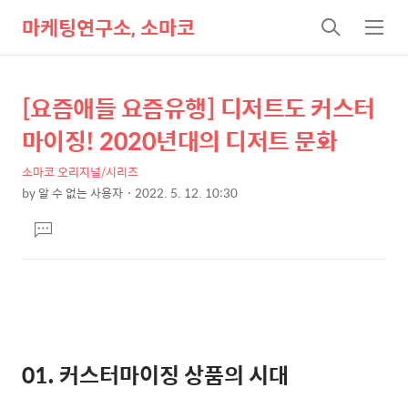
마케팅연구소, 소마코
검
메
색
뉴
[요즘애들 요즘유행] 디저트도 커스터
상
본
문
세
마이징! 2020년대의 디저트 문화
제
컨
목
소마코 오리지널/시리즈
텐
by
알 수 없는 사용자
2022. 5. 12. 10:30
츠
본
댓
문
글
달
기
01.
커스터마이징 상품의 시대