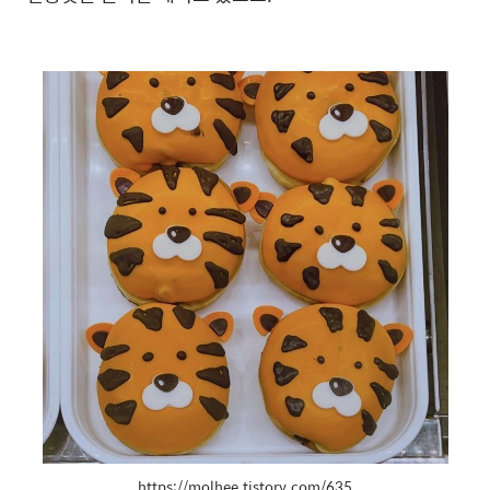
https://molhee.tistory.com/635