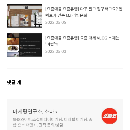
[요즘애들 요즘유행] 다꾸 말고 집꾸라고요? 언
텍트가 만든 MZ 리빙문화
2022.05.05
[요즘애들 요즘유행] 요즘 대세 VLOG 소재는
‘이별’?!
2022.05.03
댓
댓글
개
글
영
역
마케팅연구소, 소마코
SNS와이어,소셜미디어마케팅, 디지털 마케팅, 종
합 홍보 대행사, 견적 문의/상담