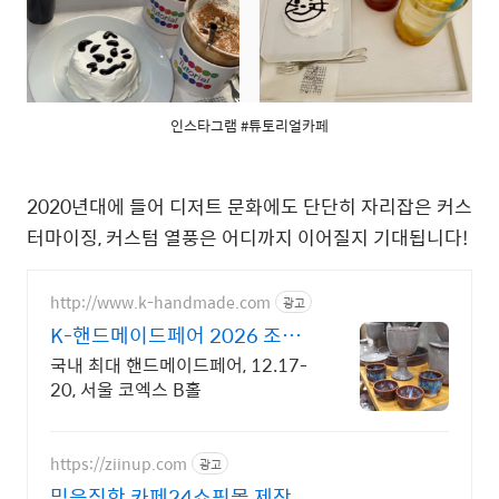
인스타그램 #튜토리얼카페
2020년대에 들어 디저트 문화에도 단단히 자리잡은 커스
터마이징, 커스텀 열풍은 어디까지 이어질지 기대됩니다!
http://www.k-handmade.com
광고
K-핸드메이드페어 2026 조기
신청 기간 참가비 할인
국내 최대 핸드메이드페어, 12.17-
20, 서울 코엑스 B홀
https://ziinup.com
광고
믿음직한 카페24쇼핑몰 제작