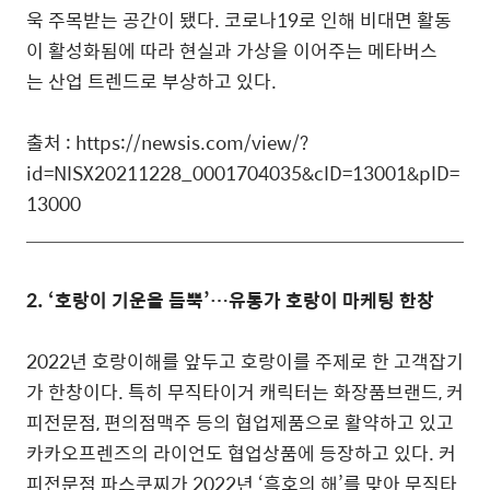
욱 주목받는 공간이 됐다. 코로나19로 인해 비대면 활동
이 활성화됨에 따라 현실과 가상을 이어주는 메타버스
는 산업 트렌드로 부상하고 있다.
출처 : https://newsis.com/view/?
id=NISX20211228_0001704035&cID=13001&pID=
13000
2. ‘호랑이 기운을 듬뿍’…유통가 호랑이 마케팅 한창
2022년 호랑이해를 앞두고 호랑이를 주제로 한 고객잡기
가 한창이다. 특히 무직타이거 캐릭터는 화장품브랜드, 커
피전문점, 편의점맥주 등의 협업제품으로 활약하고 있고
카카오프렌즈의 라이언도 협업상품에 등장하고 있다. 커
피전문점 파스쿠찌가 2022년 ‘흑호의 해’를 맞아 무직타