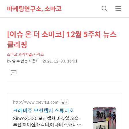
마케팅연구소, 소마코
검
메
색
뉴
[이슈 온 더 소마코] 12월 5주차 뉴스
상
본
문
세
클리핑
제
컨
목
소마코 오리지널/시리즈
텐
by
알 수 없는 사용자
2021. 12. 30. 16:01
츠
본
댓
문
글
달
기
http://www.crevizu.com
광고
크레비쥬 모션캡쳐 스튜디오
Since2000, 모션캡쳐,버츄얼,AI솔
루션,페이셜,캐릭터,메타버스,애니제