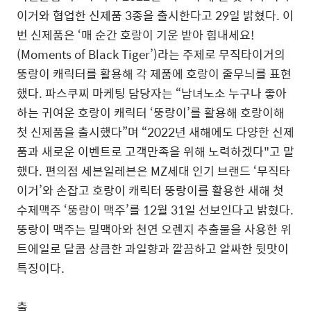
이거와 협업한 신제품 3종을 출시한다고 29일 밝혔다. 이
번 신제품은 ‘매 순간 호랑이 기운 받아 힘내세요!
(Moments of Black Tiger’)라는 주제로 무직타이거의
뚱랑이 캐릭터를 활용해 각 제품에 호랑이 줄무늬를 표현
했다. 파스쿠찌 마케팅 담당자는 “남녀노소 누구나 좋아
하는 귀여운 호랑이 캐릭터 ‘뚱랑이’를 활용해 호랑이해
첫 신제품을 출시했다”며 “2022년 새해에도 다양한 신제
품과 새로운 이벤트로 고객만족을 위해 노력하겠다"고 말
했다. 편의점 세븐일레븐은 MZ세대 인기 브랜드 ‘무직타
이거’와 손잡고 호랑이 캐릭터 뚱랑이를 활용한 새해 첫
수제맥주 ‘뚱랑이 맥주’를 12월 31일 선보인다고 밝혔다.
뚱랑이 맥주는 밀맥아와 천연 오렌지 추출물을 사용한 위
트에일로 달콤 상큼한 과일향과 깔끔하고 알싸한 뒷맛이
특징이다.
출