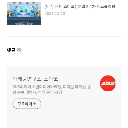
[이슈 온 더 소마코] 12월 2주차 뉴스클리핑
2021.12.10
댓
댓글
개
글
영
역
마케팅연구소, 소마코
SNS와이어,소셜미디어마케팅, 디지털 마케팅, 종
합 홍보 대행사, 견적 문의/상담
구독하기