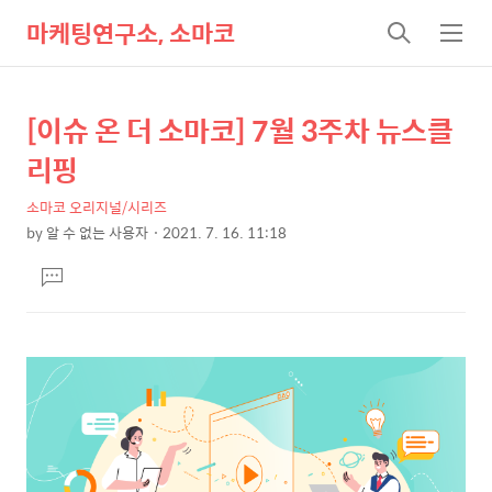
마케팅연구소, 소마코
검
메
색
뉴
[이슈 온 더 소마코] 7월 3주차 뉴스클
상
본
문
세
리핑
제
컨
목
소마코 오리지널/시리즈
텐
by
알 수 없는 사용자
2021. 7. 16. 11:18
츠
본
댓
문
글
달
기