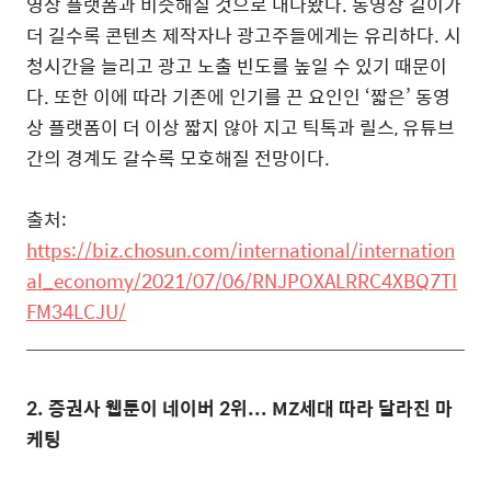
영상 플랫폼과 비슷해질 것으로 내다봤다.
동영상 길이가
더 길수록 콘텐츠 제작자나 광고주들에게는 유리하다. 시
청시간을 늘리고 광고 노출 빈도를 높일 수 있기 때문이
다. 또한 이에 따라 기존에 인기를 끈 요인인 ‘짧은’ 동영
상 플랫폼이 더 이상 짧지 않아 지고 틱톡과 릴스, 유튜브
간의 경계도 갈수록 모호해질 전망이다.
출처:
https://biz.chosun.com/international/internation
al_economy/2021/07/06/RNJPOXALRRC4XBQ7TI
FM34LCJU/
2.
증권사 웹툰이 네이버 2위... MZ세대 따라 달라진 마
케팅