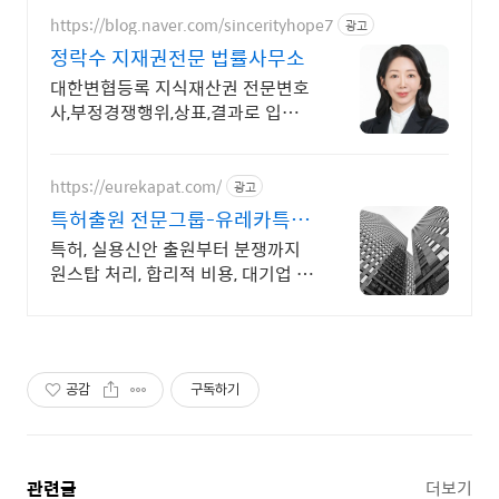
https://blog.naver.com/sincerityhope7
광고
정락수 지재권전문 법률사무소
대한변협등록 지식재산권 전문변호
사,부정경쟁행위,상표,결과로 입증하
는 실력과 노하우
https://eurekapat.com/
광고
특허출원 전문그룹-유레카특허
합리적비용, 특허 검토무료!
특허, 실용신안 출원부터 분쟁까지
원스탑 처리, 합리적 비용, 대기업 업
무 경력
공감
구독하기
관련글
더보기