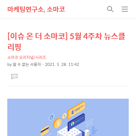
마케팅연구소, 소마코
검
메
색
뉴
[이슈 온 더 소마코] 5월 4주차 뉴스클
상
본
문
세
리핑
제
컨
목
소마코 오리지널/시리즈
텐
by
알 수 없는 사용자
2021. 5. 28. 11:42
츠
본
댓
문
글
달
기