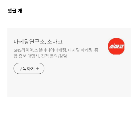
댓
댓글
개
글
영
역
마케팅연구소, 소마코
SNS와이어,소셜미디어마케팅, 디지털 마케팅, 종
합 홍보 대행사, 견적 문의/상담
구독하기