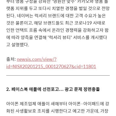
부터 명품 구성을 강화한 '영원한 맞수' 카카오와 명품 플
랫폼 지위를 두고 또다시 치열한 경쟁을 벌일 것으로 전망
된다.
네이버는 럭셔리 브랜드에 대한 고객 수요가 높은
것은 물론이고, 해당 브랜드들도 최근 코로나19 사태로
인한 언택트 흐름 속에서 온라인 경쟁력을 강화하고자 함
에 따라 양측을 연결해 '럭셔리 뷰티' 서비스를 개시했다
고 설명했다.
출처:
newsis.com/view/?
id=NISX20201215_0001270627&cid=11801
2.
페이스북 애플에 선전포고... 광고 문제 정면충돌
아이폰 제조업체 애플이 새해부터 아이폰·아이패드에 강
화된 사생활보호 조치를 시행한다고 예고한 가운데, 가장