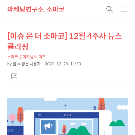
마케팅연구소, 소마코
검
메
색
뉴
[이슈 온 더 소마코] 12월 4주차 뉴스
상
본
문
세
클리핑
제
컨
목
소마코 오리지널/시리즈
텐
by
알 수 없는 사용자
2020. 12. 23. 11:53
츠
본
댓
문
글
달
기