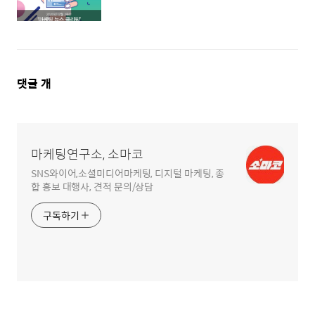
댓
댓글
개
글
영
역
마케팅연구소, 소마코
SNS와이어,소셜미디어마케팅, 디지털 마케팅, 종
합 홍보 대행사, 견적 문의/상담
구독하기