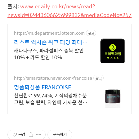
출처:
www.edaily.co.kr/news/read?
newsId=02443606625999832&mediaCodeNo=257
https://m.department.lotteon.com
광고
라스트 역시즌 위크 패딩 최대
74% 할인
캐나다구스, 파라점퍼스 중복 할인
10% + 카드 할인 10%
http://smartstore.naver.com/francoise
광고
명품화장품 FRANCOISE
천연원료 99.74%, 기적의광채수분
크림, 보습 탄력, 자연에 가까운 천연
원료
공감
구독하기