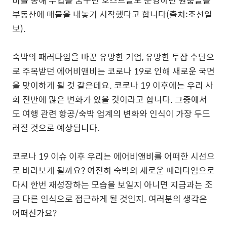
비를
통해
부업을
꿈꾸던
호스트들도
운영하던
원룸들을
부동산에
매물을
내놓기
시작했다고
합니다
(
출처
:
조선일
보
).
숙박의
패러다임을
바꾼
유망한
기업
,
유망한
투잡
수단으
로
주목받던
에어비앤비는
코로나
19
로
인해
새로운
국면
을
맞이하게
될
것
같은데요
.
코로나
19
이후에는
우리
사
회
전반에
많은
변화가
있을
것이라고
합니다
.
그중에서
도
여행
관련
항공
/
숙박
업계의
변화와
인식이
가장
두드
러질
것으로
예상됩니다
.
코로나
19
이슈
이후
우리는
에어비앤비를
어떠한
시선으
로
바라보게
될까요
?
여전히
숙박의
새로운
패러다임으로
다시
한번
재성장하는
모습을
보일지
아니면
지금과는
조
금
다른
인식으로
접근하게
될
것인지
.
여러분의
생각은
어떠신가요
?