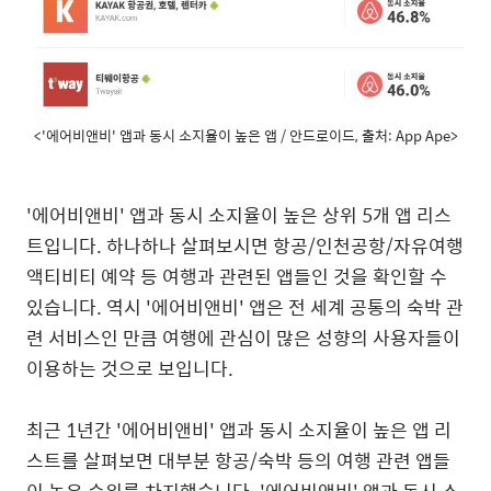
<'에어비앤비' 앱과 동시 소지율이 높은 앱 / 안드로이드, 출처: App Ape>
'
에어비앤비
'
앱과
동시
소지율이
높은
상위
5
개
앱
리스
트입니다
.
하나하나
살펴보시면
항공
/
인천공항
/
자유여행
액티비티
예약
등
여행과
관련된
앱들인
것을
확인할
수
있습니다
.
역시
'
에어비앤비
'
앱은
전
세계
공통의
숙박
관
련
서비스인
만큼
여행에
관심이
많은
성향의
사용자들이
이용하는
것으로
보입니다
.
최근
1
년간
'
에어비앤비
'
앱과
동시
소지율이
높은
앱
리
스트를
살펴보면
대부분
항공
/
숙박
등의
여행
관련
앱들