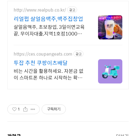
http://www.realpub.co.kr/
광고
리얼펍 살얼음맥주,맥주집창업
살얼음맥주, 초보창업, 3일이면교육
끝, 무이자대출,지역1호점1000만
원할인혜택
https://ces.coupangeats.com
광고
투잡 추천 쿠팡이츠배달
비는 시간을 활용하세요. 자본금 없
이 스마트폰 하나로 시작하는 확실
한 부업
1
구독하기
더보기