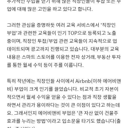
추가적인
수입을
얻기
위해
많은
직장인들이
투잡
또는
부
업에
대해
많은
고민을
하고
있다고
합니다
.
그러한
관심을
증명하듯
여러
교육
서비스에서
'
직장인
부업
'
과
관련한
교육들이
인기
TOP
으로
등록되고
노출
중이며
,
직장인
투잡
/
부업
관련
교육들이
지속적으로
업
데이트되며
광고까지
진행되고
있습니다
.
대부분의
교육
내용은
스마트
스토어를
이용한
전자
상거래
,
부동산
투자
를
통한
월세
수익
등이
주를
이룹니다
.
특히
작년에는
직장인들
사이에서
Airbnb(
이하
에어비앤
비
)
부업이
크게
인기를
끌었습니다
.
비교적
초기
자본이
적으면서
월세
수익을
얻을
수
있다는
점과
직장
생활을
하면서
관리가
용이하다는
것이
큰
이점이
있다고
하는데
요
.
그래서인지
에어비앤비
부업은
'
큰
자산
없이
건물주
효과를
누리는
방법
'
이라고
입소문을
타기도
했습니다
(
출