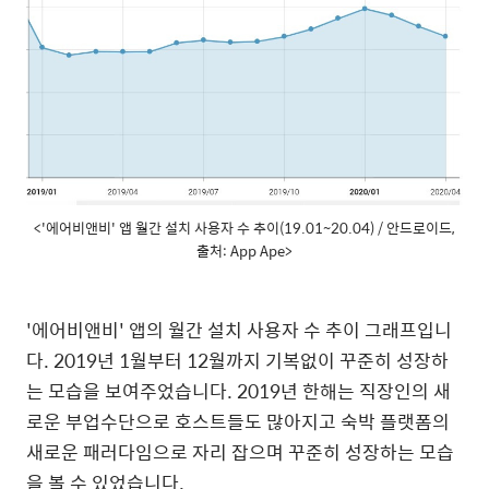
<'에어비앤비' 앱 월간 설치 사용자 수 추이(19.01~20.04) / 안드로이드,
출처: App Ape>
'
에어비앤비
'
앱의
월간
설치
사용자
수
추이
그래프입니
다
. 2019
년
1
월부터
12
월까지
기복없이
꾸준히
성장하
는
모습을
보여주었습니다
. 2019
년
한해는
직장인의
새
로운
부업수단으로
호스트들도
많아지고
숙박
플랫폼의
새로운
패러다임으로
자리
잡으며
꾸준히
성장하는
모습
을
볼
수
있었습니다
.