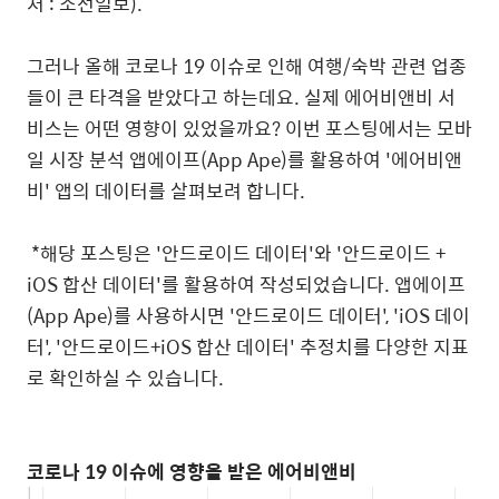
처
:
조선일보
).
그러나
올해
코로나
19
이슈로
인해
여행
/
숙박
관련
업종
들이
큰
타격을
받았다고
하는데요
.
실제
에어비앤비
서
비스는
어떤
영향이
있었을까요
?
이번
포스팅에서는
모바
일
시장
분석
앱에이프
(App Ape)
를
활용하여
'
에어비앤
비
'
앱의
데이터를
살펴보려
합니다
.
*
해당
포스팅은
'
안드로이드
데이터
'
와
'
안드로이드
+
iOS
합산
데이터
'
를
활용하여
작성되었습니다
.
앱에이프
(App Ape)
를
사용하시면
'
안드로이드
데이터
', 'iOS
데이
터
', '
안드로이드
+iOS
합산
데이터
'
추정치를
다양한
지표
로
확인하실
수
있습니다
.
코로나
19
이슈에
영향을
받은
에어비앤비