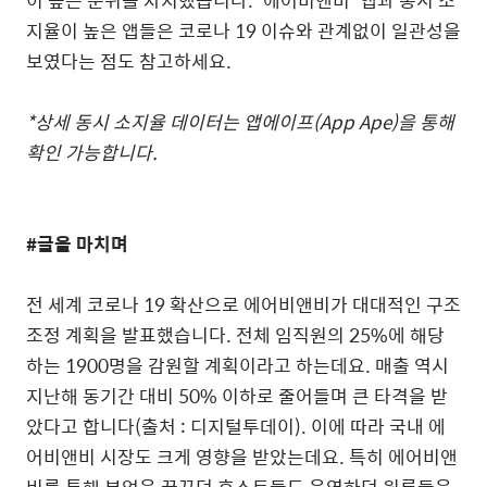
이
높은
순위를
차지했습니다
. '
에어비앤비
'
앱과
동시
소
지율이
높은
앱들은
코로나
19
이슈와
관계없이
일관성을
보였다는
점도
참고하세요
.
*
상세
동시
소지율
데이터는
앱에이프
(App Ape)
을
통해
확인
가능합니다
.
#글을
마치며
전
세계
코로나
19
확산으로
에어비앤비가
대대적인
구조
조정
계획을
발표했습니다
.
전체
임직원의
25%
에
해당
하는
1900
명을
감원할
계획이라고
하는데요
.
매출
역시
지난해
동기간
대비
50%
이하로
줄어들며
큰
타격을
받
았다고
합니다
(
출처
:
디지털투데이
).
이에
따라
국내
에
어비앤비
시장도
크게
영향을
받았는데요
.
특히
에어비앤