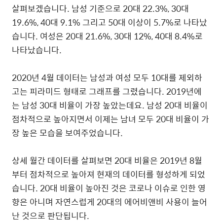
살펴보겠습니다
.
남성
기준으로
20
대
22.3%, 30
대
19.6%, 40
대
9.1%
그리고
50
대
이상이
5.7%
로
나타났
습니다
.
여성은
20
대
21.6%, 30
대
12%, 40
대
8.4%
로
나타났습니다
.
2020
년
4
월
데이터는
남성과
여성
모두
10
대를
제외하
고는
피라미드
형태로
그래프를
그렸습니다
. 2019
년에
는
남성
30
대
비율이
가장
높았는데요
.
남성
20
대
비율이
점차적으로
높아지면서
이제는
남녀
모두
20
대
비율이
가
장
높은
모습을
보여주었습니다
.
상세
월간
데이터를
살펴보면
20
대
비율은
2019
년
8
월
부터
점차적으로
높아져
현재의
데이터를
형성하게
되었
습니다
. 20
대
비율이
높아진
것은
코로나
이슈로
인한
영
향은
아니며
자연스럽게
20
대의
에어비앤비
사용이
늘어
난
것으로
판단됩니다
.