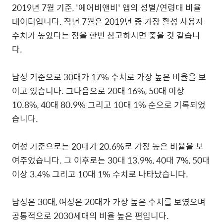
2019
년
7
월
기준
, '
에어비앤비
'
앱의
성별
/
연령대
비율
데이터입니다
.
작년
7
월은
2019
년
중
가장
활성
사용자
수치가
높았다는
점을
한번
참고하시면
좋을
것
같습니
다
.
남성
기준으로
30
대가
17%
수치로
가장
높은
비율을
보
이고
있습니다
.
그다음으로
20
대
16%, 50
대
이상
10.8%, 40
대
80.9%
그리고
10
대
1%
순으로
기록되었
습니다
.
여성
기준으로는
20
대가
20.6%
로
가장
높은
비율을
보
여주었습니다
.
그
이후로는
30
대
13.9%, 40
대
7%, 50
대
이상
3.4%
그리고
10
대
1%
수치로
나타났습니다
.
남성은
30
대
,
여성은
20
대가
가장
높은
수치를
보였으며
공통적으로
2030
세대의
비율
높은
편입니다
.