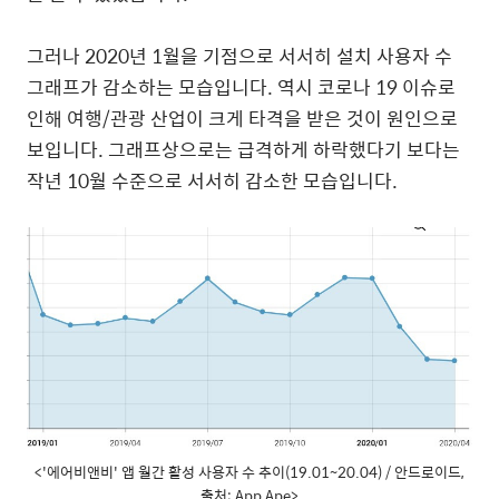
그러나
2020
년
1
월을
기점으로
서서히
설치
사용자
수
그래프가
감소하는
모습입니다
.
역시
코로나
19
이슈로
인해
여행
/
관광
산업이
크게
타격을
받은
것이
원인으로
보입니다
.
그래프상으로는
급격하게
하락했다기
보다는
작년
10
월
수준으로
서서히
감소한
모습입니다
.
<'에어비앤비' 앱 월간 활성 사용자 수 추이(19.01~20.04) / 안드로이드,
출처: App Ape>