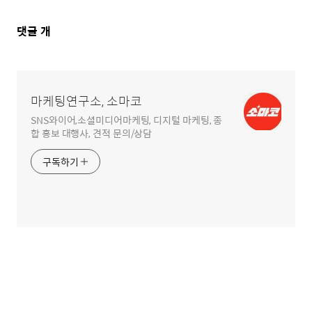
댓
댓글
개
글
영
역
마케팅연구소, 소마코
SNS와이어,소셜미디어마케팅, 디지털 마케팅, 종
합 홍보 대행사, 견적 문의/상담
구독하기