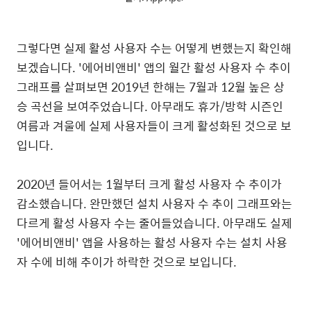
그렇다면
실제
활성
사용자
수는
어떻게
변했는지
확인해
보겠습니다
. '
에어비앤비
'
앱의
월간
활성
사용자
수
추이
그래프를
살펴보면
2019
년
한해는
7
월과
12
월
높은
상
승
곡선을
보여주었습니다
.
아무래도
휴가
/
방학
시즌인
여름과
겨울에
실제
사용자들이
크게
활성화된
것으로
보
입니다
.
2020
년
들어서는
1
월부터
크게
활성
사용자
수
추이가
감소했습니다
.
완만했던
설치
사용자
수
추이
그래프와는
다르게
활성
사용자
수는
줄어들었습니다.
아무래도
실제
'
에어비앤비
'
앱을
사용하는
활성
사용자
수는
설치
사용
자
수에
비해
추이가
하락한
것으로
보입니다
.