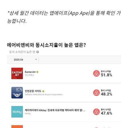
*
상세
월간
데이터는
앱에이프
(App Ape)
을
통해
확인
가
능합니다
.
에어비앤비와
동시소지율이
높은
앱은
?