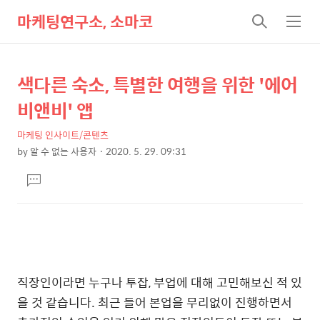
마케팅연구소, 소마코
검
메
색
뉴
색다른 숙소, 특별한 여행을 위한 '에어
상
본
문
세
비앤비' 앱
제
컨
목
마케팅 인사이트/콘텐츠
텐
by
알 수 없는 사용자
2020. 5. 29. 09:31
츠
본
댓
문
글
달
기
직장인이라면
누구나
투잡
,
부업에
대해
고민해보신
적
있
을
것
같습니다
.
최근
들어
본업을
무리없이
진행하면서