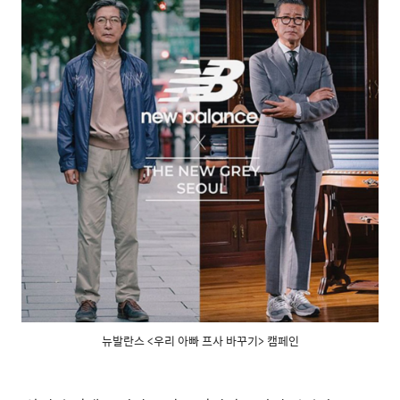
뉴발란스 <우리 아빠 프사 바꾸기> 캠페인