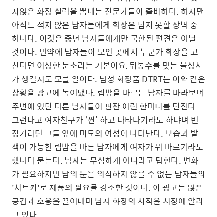
지않은 화장 실력을 뽐내는 전문가들이 즐비하다
.
하지만
아직도 적지 않은 남자들에게 화장은 넘지 못할 장벽 중
하나다
.
이것은 중년 남자들에게만 국한된 편견은 아닐
것이다
.
만약에 남자들이 모인 곳에서 누군가 화장을 고
친다면 이상한 눈초리는 기본이요
,
뒤
통수를 맞는 불상사
가 생길지도 모를 일이다
.
남성 화장품
DTRT
는 이와 같은
상황을 광고에 녹여냈다
.
립밤을 바르는 남자를 바라보며
주변에 있던 다른 남자들이 핀잔
어린 한마디를 던진다
.
그런다고 여자친구가
‘
짠
’
하고 나타나기라도 하냐며 빈
정거리던 그들 앞에 미모의 여성이 나타난다
.
보습과 발
색이 가능한 립밤을 바른 남자에게 여자가 뭐 바르기라도
했냐며 묻는다
.
남자는 무심하게 아니라고 답한다
.
변화
가 필요하지만 남의 눈을 의식하지 않을 수 없는 남자들의
'
치트키
'
로 제품의 필요를 강조한 것이다
.
이 광고는 많은
공감과 호응을 끌어내며 남자 화장의 시작을 시장에 알리
고 있다
.