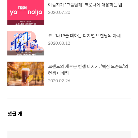
야놀자가 ‘그들답게’ 코로나에 대응하는 법
2020.07.20
코로나19를 대하는 디지털 브랜딩의 자세
2020.03.12
브랜드의 새로운 컨셉 다지기, ‘맥심 도슨트’의
컨셉 마케팅
2020.02.26
댓
댓글
개
글
영
역