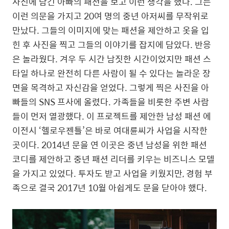
사진에 담긴 아빠의 패션을 보고 이런 생각을 했다
.
그는
이런 의문을 가지고
20
여 명의 중년 아저씨를 무작위로
만났다
.
그들의 이미지에 맞는 패션을 제안하고 옷을 입
힌 후 사진을 찍고 그들의 이야기를 잡지에 담았다
.
반응
은 놀라웠다
.
겨우 두 시간 남짓한 시간이었지만 패션 스
타일 하나로 완전히 다른 사람이 될 수 있다는 놀라운 장
면을 목격하고 자신감을 얻었다
.
그렇게 찍은 사진을 아
빠들의
SNS
프사에 올렸다
.
가족들을 비롯한 주변 사람
들이 먼저 열광했다
.
이 프로젝트를 제안한
남성 패션 에
이전시 ‘헬로우젠틀’은 바로 여대륜씨가 사업을 시작한
곳이다
. 2014
년 문을 연 이곳은
중년 남성을 위한 패션
코디를 제안하고 중년 패션 리더를 키우는 비즈니스 모델
을 가지고 있었다
.
투자도 받고 사업을 키웠지만
,
경험 부
족으로 결국
2017
년
10
월 아쉽게도 문을 닫아야 했다
.