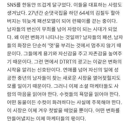
SNS
를 한동안 뜨겁게 달구었다
.
이들을 대표하는 사람도
생겨났다
. 27
년간 순댓국집을 하던
64
세의 김칠두 할아
버지는 뒤늦게 패션모델이 되어 런웨이를 걷는 중이다
.
남자들의 변신이 무죄를 넘어 자랑이 되는 시대가 되었
다
.
왜 이런 변화가 나타나는 것일까
?
남자들의 패션
,
남자
들의 화장은 단순히
'
멋
'
을 부리는 것에서 멈추지 않기 때
문이다
.
그들에게 용기와 자신감을 주고 자존감을 높여주
기 때문이다
.
그런 면에서
DTRT
의 광고는 이같은 변화의
시작을 알리는 신호탄이다
.
연애를 넘어 자신의 일에 성
공한 중년의 남자들이 찾는 새로운 시장을 열어젖힐지도
모를 일이기 때문이다
.
그러니 이제 소셜 마케터들도 사
람의 마음을 읽어야 한다
.
수
컷들의 욕망을 읽어야 한다
.
어떤 동물이든 수컷이 화려하다는 사실에 주목해야 한다
.
이 시장은 이제 겨우 첫발을 떼었을 뿐이다
.
어떤 변화를
만들어낼지는 이제 마케터들의 몫이다
.