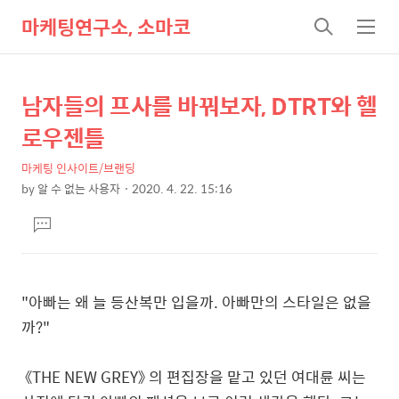
마케팅연구소, 소마코
검
메
색
뉴
남자들의 프사를 바꿔보자, DTRT와 헬
상
본
문
세
로우젠틀
제
컨
목
마케팅 인사이트/브랜딩
텐
by
알 수 없는 사용자
2020. 4. 22. 15:16
츠
본
댓
문
글
달
기
"
아빠는 왜 늘 등산복만 입을까
.
아빠만의 스타일은 없을
까
?"
《
THE NEW GREY
》 의 편집장을 맡고 있던 여대륜 씨는