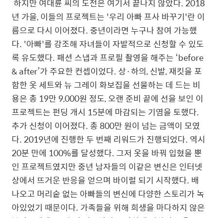
하지만 여대륜 씨의 도전은 여기서 끝나지 않았다
. 2018
년 가을
,
이들의 프로젝트는
'
우리 아빠 프사 바꾸기
'
란 이
름으로 다시 이어졌다
.
중년이라면 누구나 참여 가능했
다
. '
아빠
'
를 강조해 자녀들이 자발적으로 신청할 수 있도
록 유도했다
.
패션 스냅과 프로필 촬영을 해주는 ‘
before
& after
’가 주요한 컨셉이었다
.
상·하의
,
신발
,
재킷을 포
함한 옷 세트와 뉴 그레이 화보집을 선물하는 데 드는 비
용은 총
19
만
9,000
원 정도
,
오랜 준비 끝에 선을 보인 이
프로젝트는 펀딩 개시
15
분에 마감되는 기염을 토했다
.
추가 신청이 이어졌다
.
총
800
만 원이 넘는 금액이 모였
다
. 2019
년에 진행한 두 번째 리워드가 진행되었다
.
역시
20
분 만에
100%
를 달성했다
.
그저 옷을 바꿔 입혔을 뿐
인 프로젝트였지만 중년 남자들의 이같은 변신은 인터넷
상에서 뜨거운 반응을 얻으며 바이럴
되기 시작했다
.
배
나오고 머리숱 없는 아빠들의 변신에 다양한 스토리가 녹
아있었기 때문이다
.
가족들을 위해 희생을 마다하지 않은