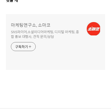
댓
댓글
개
글
영
역
마케팅연구소, 소마코
SNS와이어,소셜미디어마케팅, 디지털 마케팅, 종
합 홍보 대행사, 견적 문의/상담
구독하기