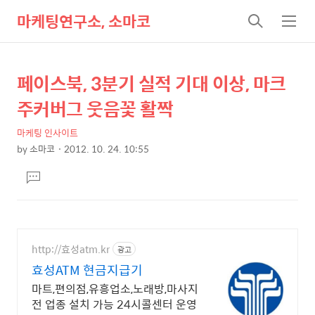
마케팅연구소, 소마코
검
메
색
뉴
페이스북, 3분기 실적 기대 이상, 마크
상
본
문
세
주커버그 웃음꽃 활짝
제
컨
목
마케팅 인사이트
텐
by
소마코
2012. 10. 24. 10:55
츠
본
댓
문
글
달
기
http://효성atm.kr
광고
효성ATM 현금지급기
마트,편의점,유흥업소,노래방,마사지
전 업종 설치 가능 24시콜센터 운영