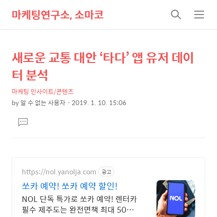
마케팅연구소, 소마코
검
메
색
뉴
새로운 교통 대안 ‘타다’ 앱 유저 데이
상
본
문
세
터 분석
제
컨
목
마케팅 인사이트/콘텐츠
텐
by
알 수 없는 사용자
2019. 1. 10. 15:06
츠
본
댓
문
글
달
기
https://nol.yanolja.com
광고
쏘카 예약! 쏘카 예약 할인!
NOL 단독 특가로 쏘카 예약! 렌터카
필수 제주도는 완전면책 최대 50%