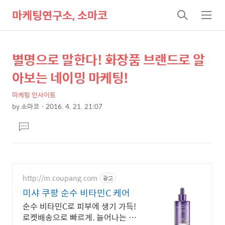
마케팅연구소, 소마코
검
메
색
뉴
별명으로 말한다! 화장품 브랜드로 알
상
본
문
세
아보는 네이밍 마케팅!
제
컨
목
마케팅 인사이트
텐
by
소마코
2016. 4. 21. 21:07
츠
본
댓
문
글
달
기
http://m.coupang.com
광고
미샤 쿠팡 순수 비타민C 케어
순수 비타민C로 피부에 생기 가득!
로켓배송으로 빠르게. 늘어나는 패