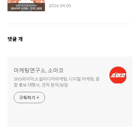
2016.04.05
댓
댓글
개
글
영
역
마케팅연구소, 소마코
SNS와이어,소셜미디어마케팅, 디지털 마케팅, 종
합 홍보 대행사, 견적 문의/상담
구독하기