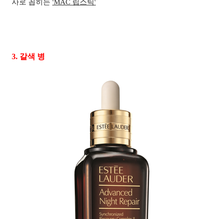
사로 꼽히는
'
MAC
립스틱'
3.
갈색 병