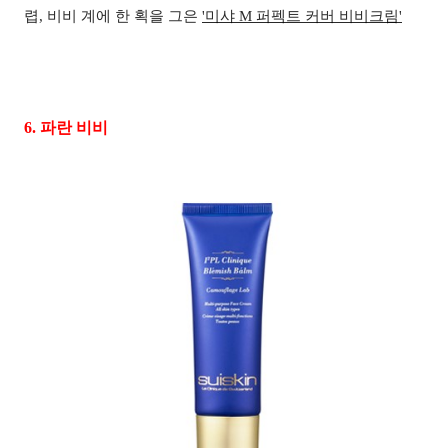
렵
,
비비 계에 한 획을 그은
'
미샤
M
퍼펙트 커버 비비크림'
6.
파란 비비