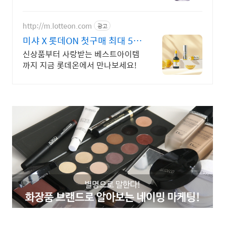
드로 간편하게 피부 흔적 케어! 위생
보관까지.
http://m.lotteon.com
광고
미샤 X 롯데ON 첫구매 최대 5천
원 혜택!
신상품부터 사랑받는 베스트아이템
까지 지금 롯데온에서 만나보세요!