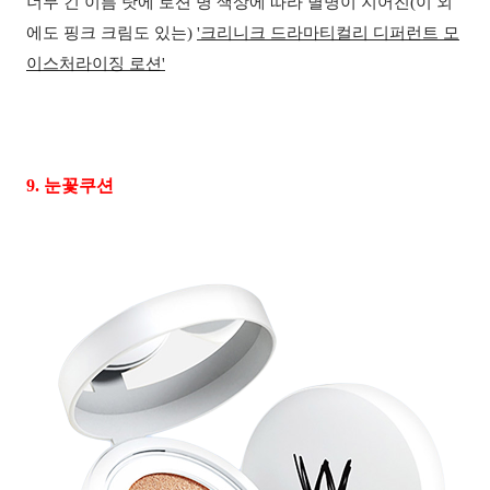
너무 긴 이름 탓에 로션 병 색상에 따라 별명이 지어진(이 외
에도 핑크 크림도 있는)
'
크리니크 드라마티컬리 디퍼런트 모
이스처라이징 로션'
9.
눈꽃쿠션