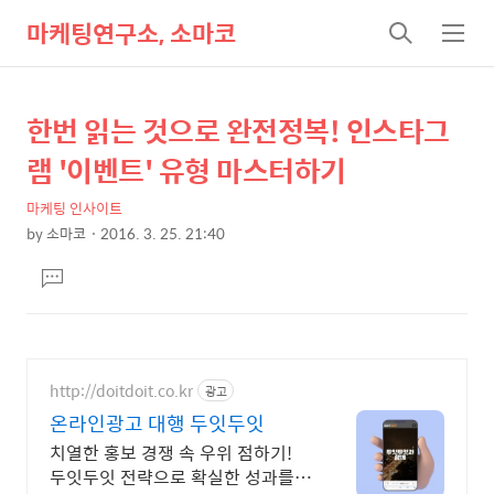
마케팅연구소, 소마코
검
메
색
뉴
한번 읽는 것으로 완전정복! 인스타그
상
본
문
세
램 '이벤트' 유형 마스터하기
제
컨
목
마케팅 인사이트
텐
by
소마코
2016. 3. 25. 21:40
츠
본
댓
문
글
달
기
http://doitdoit.co.kr
광고
온라인광고 대행 두잇두잇
치열한 홍보 경쟁 속 우위 점하기!
두잇두잇 전략으로 확실한 성과를