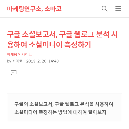
마케팅연구소, 소마코
검
메
색
뉴
구글 소셜보고서, 구글 웹로그 분석 사
상
본
문
세
용하여 소셜미디어 측정하기
제
컨
목
마케팅 인사이트
텐
by
소마코
2013. 2. 20. 14:43
츠
본
댓
문
글
달
기
구글의 소셜보고서, 구글 웹로그 분석을 사용하여
소셜미디어 측정하는 방법에 대하여 알아보자