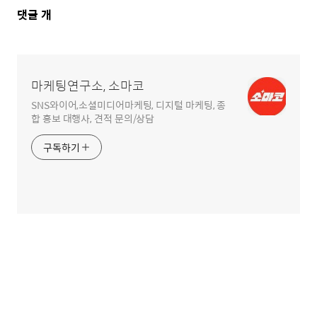
댓
댓글
개
글
영
역
마케팅연구소, 소마코
SNS와이어,소셜미디어마케팅, 디지털 마케팅, 종
합 홍보 대행사, 견적 문의/상담
구독하기