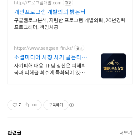
http://프로그램개발.com
광고
개인프로그램 개발의뢰 밝은터
구글웹로그분석, 저렴한 프로그램 개발의뢰 ,20년경력
프로그래머, 책임시공
https://www.sangsan-fin.kr/
광고
소셜미디어 사칭 사기 골든타임
대응
사기피해 대응 TF팀 상산은 피해회
복과 피해금 회수에 특화되어 있습
니다. 각종 사기 유형 대응 노하우를
보유하고 있습니다.
7
구독하기
관련글
더보기