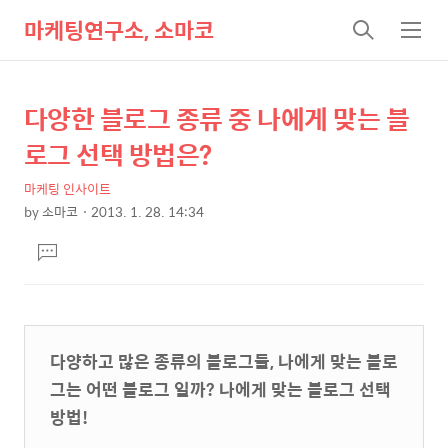
마케팅연구소, 소마코
검
메
색
뉴
다양한 블로그 종류 중 나에게 맞는 블
상
본
문
세
로그 선택 방법은?
제
컨
목
마케팅 인사이트
텐
by
소마코
2013. 1. 28. 14:34
츠
본
댓
문
글
달
기
다양하고 많은 종류의 블로그들, 나에게 맞는 블로
그는 어떤 블로그 일까? 나에게 맞는 블로그 선택
방법!