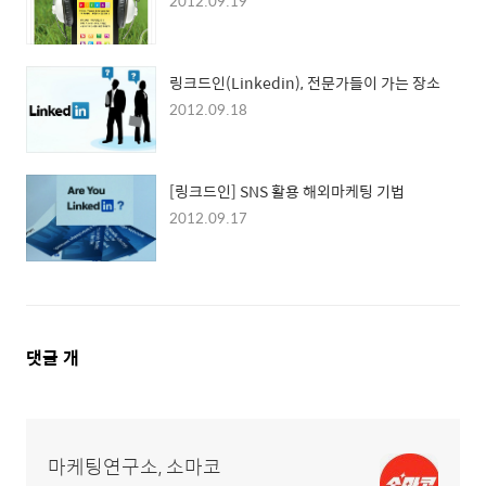
2012.09.19
링크드인(Linkedin), 전문가들이 가는 장소
2012.09.18
[링크드인] SNS 활용 해외마케팅 기법
2012.09.17
댓
댓글
개
글
영
역
마케팅연구소, 소마코