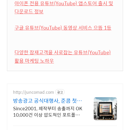
아이폰 전용 유튜브(YouTube) 앱스토어 출시 및
다운로드 정보
구글 유튜브(YouTube) 동영상 서비스 으뜸 1등
다양한 잠재고객을 사로잡는 유튜브(YouTube)
활용 마케팅 노하우
http://juncomad.com
광고
방송광고 공식대행사, 준콤 첫광
고 진행시 20% 할인!
Since2001, 제작부터 송출까지 OK
10,000건 이상 압도적인 포트폴리
오