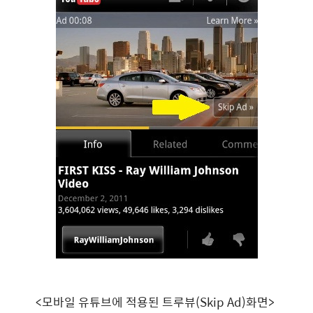
<모바일 유튜브에 적용된 트루뷰(Skip Ad)화면>