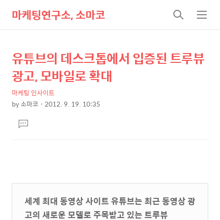
마케팅연구소, 소마코
검
메
색
뉴
유튜브의 데스크톱에서 입증된 트루뷰
상
본
문
세
광고, 모바일로 확대
제
컨
목
마케팅 인사이트
텐
by
소마코
2012. 9. 19. 10:35
츠
본
댓
문
글
달
기
세계 최대 동영상 사이트 유튜브는 최근 동영상 광
고의 새로운 모델로 주목받고 있는 트루뷰