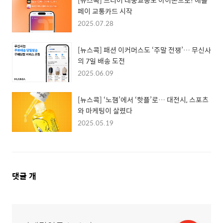
[뉴스콕] 드디어 대중교통도 아이폰으로! 애플
페이 교통카드 시작
2025.07.28
[뉴스콕] 패션 이커머스도 ‘주말 전쟁’… 무신사
의 7일 배송 도전
2025.06.09
[뉴스콕] ‘노잼’에서 ‘핫플’로… 대전시, 스포츠
와 마케팅이 살렸다
2025.05.19
댓
댓글
개
글
영
역