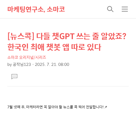
마케팅연구소, 소마코
검
메
색
뉴
[뉴스콕] 다들 챗GPT 쓰는 줄 알았죠?
상
본
문
세
한국인 최애 챗봇 앱 따로 있다
제
컨
목
소마코 오리지널/시리즈
텐
by
공작님123
2025. 7. 21. 08:00
츠
본
댓
문
글
달
기
7월 넷째 주, 마케터라면 꼭 알아야 할 뉴스를 콕 찍어 전달합니다!📌