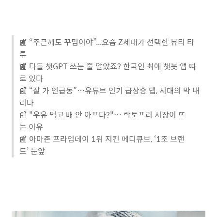
📰
“주근깨도 꾸밈이야”...요즘 Z세대가 선택한 뷰티 타
투
📰
다들 챗GPT 쓰는 줄 알았죠? 한국인 최애 챗봇 앱 따
로 있다
📰 “잘 가 인급동”…유튜브 인기 급상승 탭, 시대의 막 내
리다
📰
"우유 먹고 배 안 아프다?"… 락토프리 시장이 뜨
는 이유
📰
아마존 프라임데이 1위 지킨 메디큐브, ‘1조 브랜
드’ 눈앞