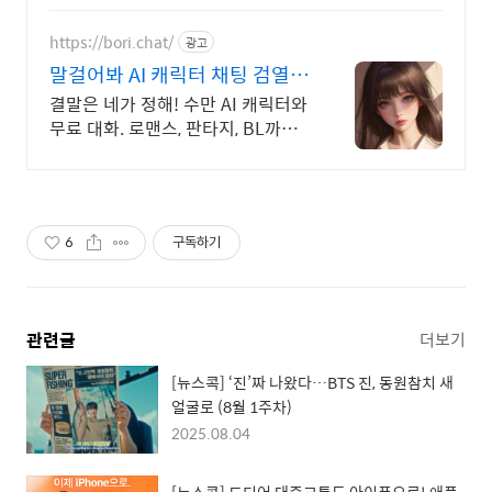
https://bori.chat/
광고
말걸어봐 AI 캐릭터 채팅 검열없
는 자유대화
결말은 네가 정해! 수만 AI 캐릭터와
무료 대화. 로맨스, 판타지, BL까지.
크리에이터를 위한 통큰 리워드 지
급!
6
구독하기
관련글
더보기
[뉴스콕] ‘진’짜 나왔다…BTS 진, 동원참치 새
얼굴로 (8월 1주차)
2025.08.04