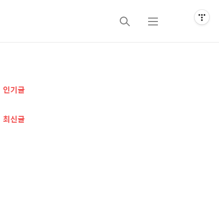
검
메
색
뉴
추
인기글
가
정
최신글
보