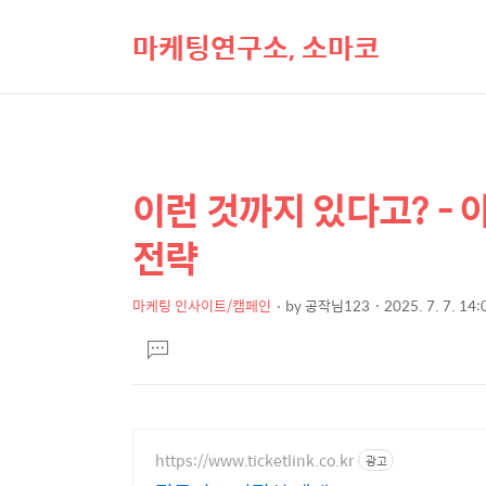
마케팅연구소, 소마코
이런 것까지 있다고? -
상
본
문
세
전략
제
컨
목
텐
마케팅 인사이트/캠페인
by
공작님123
2025. 7. 7. 14:
본
츠
댓
문
글
달
기
https://www.ticketlink.co.kr
광고