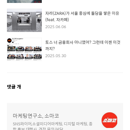
자라(ZARA)가 서울 중심에 돌담을 쌓은 이유
(feat. 자카페)
2025.06.06
토스 너 금융회사 아니였어? 그런데 이젠 이것
까지?
2025.05.30
댓
댓글
개
글
영
역
마케팅연구소, 소마코
SNS와이어,소셜미디어마케팅, 디지털 마케팅, 종
합 홍보 대행사, 견적 문의/상담