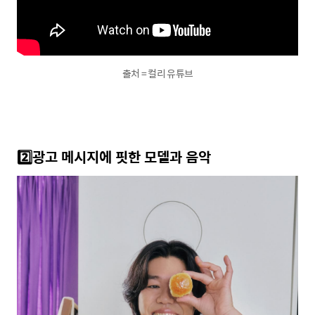
출처 = 컬리 유튜브
2️⃣광고
메시지에
핏한
모델과
음악