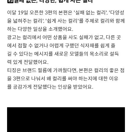
이달
19
일
오픈한
3
편의
본편은
'
실패
없는
컬리
', '
다양성
을
넓혀주는
컬리
', '
쉽게
사는
컬리
'
를
주제로
컬리와
함께
하는
다양한
일상을
소개했어요
.
광고는
컬리에서
어떤
상품을
사도
실패가
없고
,
다른
곳
에서
접할
수
없거나
어렵게
구했던
식자재를
쉽게
즐
길
수
있다는
메시지를
새로운
모델들의
목소리로
설득
력
있게
전달했어요
.
티징은
브랜드
필름에
가까웠다면
,
본편은
컬리의
좋은
점
을
3
편으로
나눠서
왜
컬리를
써야
하는지에
대한
이유
를
공감가게
전달했다는
인상을
받았어요
.