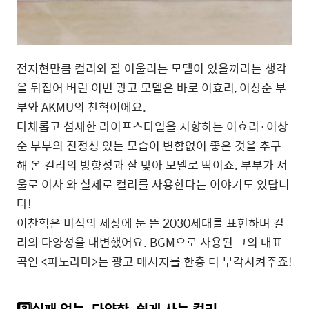
전지현만큼
컬리와
잘
어울리는
모델이
있을까라는
생각
을
뒤집어
버린
이번
광고
모델은
바로
이효리
,
이상순
부
부와
AKMU
의
찬혁이에요
.
다채롭고
섬세한
라이프스타일을
지향하는
이효리
·
이상
순
부부의
진정성
있는
모습이
변함없이
좋은
것을
추구
해
온
컬리의
방향성과
잘
맞아
모델로
딱이죠
.
부부가
서
울로
이사 와
실제로
컬리를
사용한다는
이야기도
있답니
다
!
이찬혁은
미식의
세상에
눈
뜬
2030세대를
표현하며
컬
리의
다양성을
대변했어요
. BGM
으로
사용된
그의
대표
곡인
<
파노라마
>
는
광고
메시지를
한층
더
부각시켜주죠!
3️⃣실패
없는
,
다양한
,
쉽게
사는
컬리