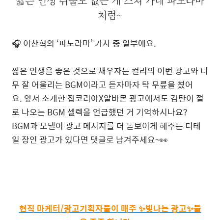
짧은 인생 쥐뿔도 없는 게 스쳐 가네 파노라마
처럼~
🎧 이찬혁의 ‘파노라마’ 가사 중
일부에요.
짧은 인생을 좋은 것으로 채우자는 컬리의 이번 광고와
너
무 잘 어울리는 BGM이라고 듣자마자 탁 무릎을 쳤어
요.
앞서 소개한
잡코리아X알바몬
광고에서도
감탄이 절
로 나오는 BGM 셀렉을 언급했던 거 기억하시나요?
BGM과 모델이 광고 메시지를 더 돋보이게 해주는
디테
일 장인 광고가 있다면 댓글로 남겨주세요~👀
현직 마케터/광고기획자들이 매주 ✨빛나는 광고✨들