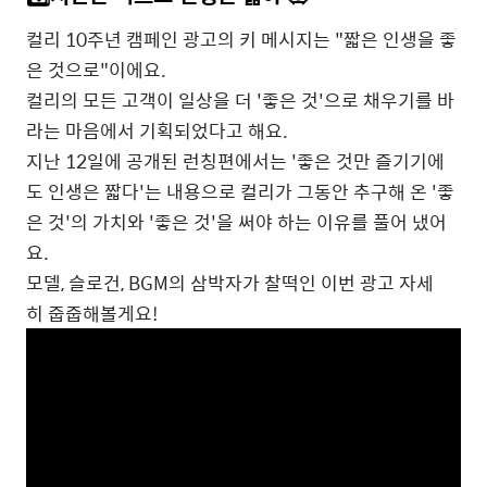
컬리
10
주년
캠페인
광고의
키
메시지는
"
짧은
인생을
좋
은
것으로
"
이에요
.
컬리의
모든
고객이
일상을
더
'
좋은
것
'
으로
채우기를
바
라는
마음에서
기획되었다고
해요
.
지난
12
일에
공개된
런칭편에서는 '
좋은
것만
즐기기에
도
인생은
짧다
'
는
내용으로
컬리가
그동안
추구해
온
'
좋
은
것
'
의
가치와
'
좋은
것
'
을
써야
하는
이유를
풀어 냈어
요
.
모델
,
슬로건
, BGM
의
삼박자가
찰떡인
이번
광고
자세
히
줍줍해볼게요!