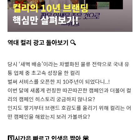
역대
컬리
광고
돌아보기
🔍
당시
‘
새벽
배송
’
이라는
차별화된
물류
전략으로 국내
유
통
업체
중
초고속
성장을
한
컬리
벌써
서비스를
오픈한
지
10
주년이
되었다니
..!
이번
달에
새롭게
런칭한
따끈따끈한
캠페인과 더불어
컬
리의
캠페인
히스토리
궁금하지
않나요
?
인지도
쌓기부터
브랜드
호감도를
올리기
위해 컬리는
어
떤
캠페인을
해왔는지
보러
가볼까요
?
1️⃣시간은
빠르고
인생은
짧아
💟