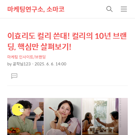
마케팅연구소, 소마코
검
메
색
뉴
이효리도 컬리 쓴대! 컬리의 10년 브랜
상
본
문
세
딩, 핵심만 살펴보기!
제
컨
목
마케팅 인사이트/브랜딩
텐
by
공작님123
2025. 6. 6. 14:00
츠
본
댓
문
글
달
기