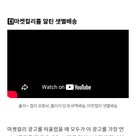
4️⃣마켓컬리를
알린
샛별배송
출처 = 컬리 유튜브, 퀄리티 있게 새벽배송, 마켓컬리 샛별배송
마켓컬리
광고를
떠올렸을
때
모두가
이
광고를
가장
먼