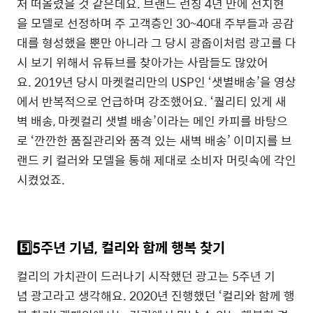
저
떠올렸을
것
같은데요
.
브랜드
런칭 4
년
만에
전지현
을
모델로
선정하며
주
고객층인
30~40
대
주부들과
공감
대를
형성했을
뿐만
아니라
그
당시
광줍이처럼
광고를
다
시
보기
위해서
유튜브를
찾아가는
사람들도
많았어
요
.
2019
년
당시
마켓컬리만의
USP
인
‘
샛별배송
’
을
영상
에서
반복적으로
언급하며
강조했어요
. ‘
퀄리티
있게
새
벽 배송
,
마켓컬리
샛별 배송
’
이라는
메인
카피를
바탕으
로
‘
깐깐한
품질관리와
품격
있는
새벽
배송
’
이미지를
브
랜드
키
컬러와
모델을
통해
제대로
소비자
머릿속에
각인
시켰었죠
.
5️⃣5
주년
기념
,
컬리와
함께
행복
찾기
컬리의
가치관이
드러나기
시작했던
광고는
5
주년
기
념
광고라고
생각해요
. 2020
년
진행했던
‘
컬리와
함께
행