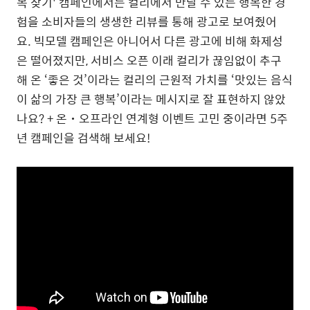
복
찾기
'
캠페인에서는
컬리에서
만날
수
있는
행복한
경
험을
소비자들의
생생한
리뷰를
통해
광고로
보여줬어
요
.
빅모델
캠페인은
아니어서
다른
광고에
비해
화제성
은
떨어졌지만
,
서비스
오픈
이래
컬리가
끊임없이
추구
해
온
‘
좋은
것
’
이라는
컬리의
근원적
가치를
‘
맛있는
음식
이
삶의
가장
큰
행복
’
이라는
메시지로
잘
표현하지
않았
나요
?
+
온
˙
오프라인
연계형
이벤트
고민
중이라면
5
주
년
캠페인을
검색해
보세요
!