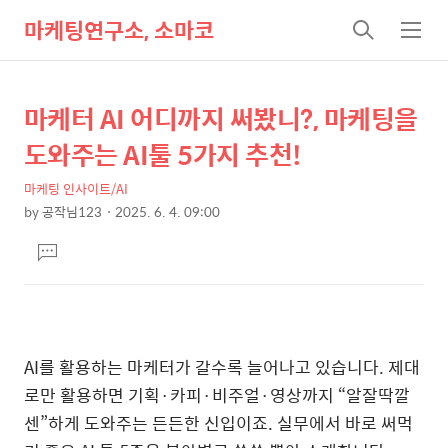
마케팅연구소, 소마코
검
메
색
뉴
마케터 AI 어디까지 써봤니?, 마케팅을
상
본
문
세
도와주는 AI툴 5가지 추천!
제
컨
목
마케팅 인사이트/AI
텐
by
공작님123
2025. 6. 4. 09:00
츠
본
댓
문
글
달
기
AI를 활용하는 마케터가 갈수록 늘어나고 있습니다. 제대
로만 활용하면 기획·카피·비주얼·영상까지 “알잘딱깔
센”하게 도와주는 든든한 신입이죠. 실무에서 바로 써먹