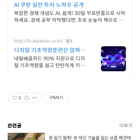
AI 쿠팡 실전 투자 노하우 공개
복잡한 경제 개념도 AI, 쉽게! 30일 무료반품으로 시작
하세요. 경제 공부 막막했다면, 초보 눈높이 책으로 현
명한 선택을 쿠팡에서!
http://hi.alpaedu.co.kr/
광고
디지털 기초역량훈련은 알파코
AI 어플리케이션 개발
내일배움카드 90% 지원으로 디지
털 기초역량을 쉽고 탄탄하게 키워
보세요!
2
구독하기
관련글
더보기
옷 입기 멈춰! 옷 대신 기술을 입는 요즘 패션테