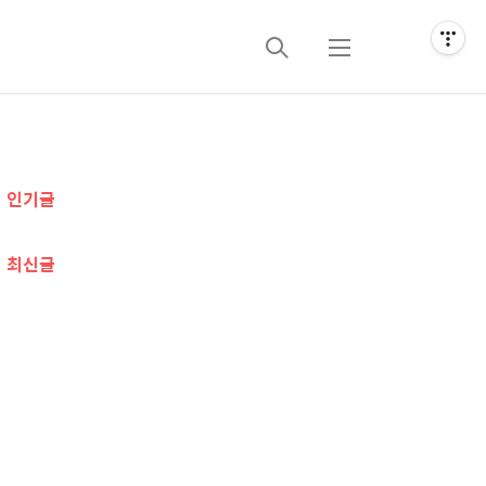
검
메
색
뉴
추
인기글
가
정
최신글
보