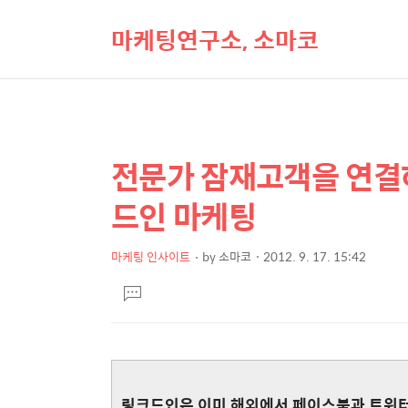
마케팅연구소, 소마코
전문가 잠재고객을 연결
상
본
문
세
드인 마케팅
제
컨
목
텐
마케팅 인사이트
by
소마코
2012. 9. 17. 15:42
본
츠
댓
문
글
달
기
링크드인은 이미 해외에서 페이스북과 트위터