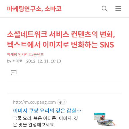
마케팅연구소, 소마코
검
메
색
뉴
소셜네트워크 서비스 컨텐츠의 변화,
상
본
문
세
텍스트에서 이미지로 변화하는 SNS
제
컨
목
마케팅 인사이트/콘텐츠
텐
by
소마코
2012. 12. 11. 10:10
츠
본
댓
문
글
달
기
http://m.coupang.com
광고
이미지 쿠팡 요리의 깊은 감칠맛
을 더해요
국물 요리, 볶음 어디든! 이미지, 깊
은 맛을 완성해보세요.