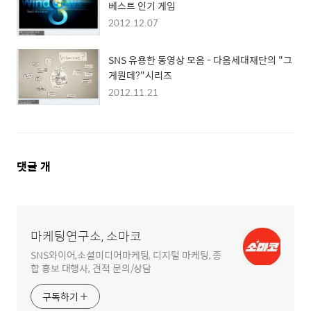
베스트 인기 게임
2012.12.07
SNS 유용한 동영상 모음 - 다음세대재단의 "그
게뭔데?"시리즈
2012.11.21
댓
댓글
개
글
영
역
마케팅연구소, 소마코
SNS와이어,소셜미디어마케팅, 디지털 마케팅, 종
합 홍보 대행사, 견적 문의/상담
구독하기