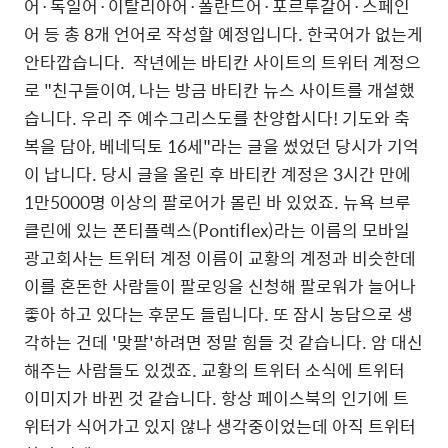
어·독일어·이탈리아어·폴란드어·포르투갈어·스페인
어 등 총 8개 언어로 작성할 예정입니다. 한국어가 없는게
안타깝습니다. 작년에는 바티칸 사이트의 트위터 계정으
로 "친구들이여, 나는 방금 바티칸 뉴스 사이트를 개설했
습니다. 우리 주 예수그리스도를 찬양합시다! 기도와 축
복을 담아, 베네딕토 16세"라는 글을 썼었던 당시가 기억
이 납니다. 당시 글을 올린 후 바티칸 계정은 3시간 만에
1만5000명 이상의 팔로어가 몰린 바 있었죠. 뉴욕 브루
클린에 있는 폰티플렉스(Pontiflex)라는 이름의 모바일
광고회사는 트위터 계정 이름이 교황의 계정과 비슷한데
이를 혼돈한 사람들이 팔로잉을 신청해 팔로워가 늘어나
좋아 하고 있다는 후문도 들립니다. 또 잠시 농담으로 생
각하는 건데 '맞팔'하려면 정말 힘들 것 같습니다. 암 대신
해주는 사람들도 있겠죠. 교황의 트위터 소식에 트위터
이미지가 바뀐 것 같습니다. 항상 페이스북의 인기에 트
위터가 식어가고 있지 않나 생각중이었는데 아직 트위터