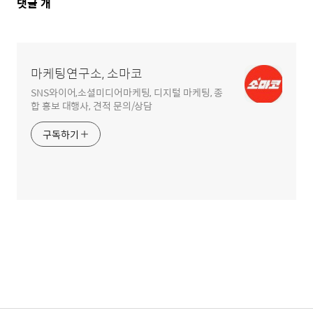
댓
댓글
개
글
영
역
마케팅연구소, 소마코
SNS와이어,소셜미디어마케팅, 디지털 마케팅, 종
합 홍보 대행사, 견적 문의/상담
구독하기