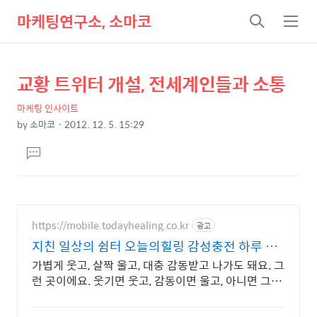
마케팅연구소, 소마코
검
메
색
뉴
교황 트위터 개설, 전세계인들과 소통
상
본
문
세
마케팅 인사이트
제
컨
by
소마코
2012. 12. 5. 15:29
목
본
텐
댓
문
츠
글
달
기
https://mobile.todayhealing.co.kr
광고
지친 일상의 쉼터 오늘의힐링 감성충전 하루 5분
힐링타임
가볍게 웃고, 살짝 울고, 대충 감동받고 나가도 돼요. 그
런 곳이에요. 웃기면 웃고, 감동이면 울고, 아니면 그냥
눕고 가세요.