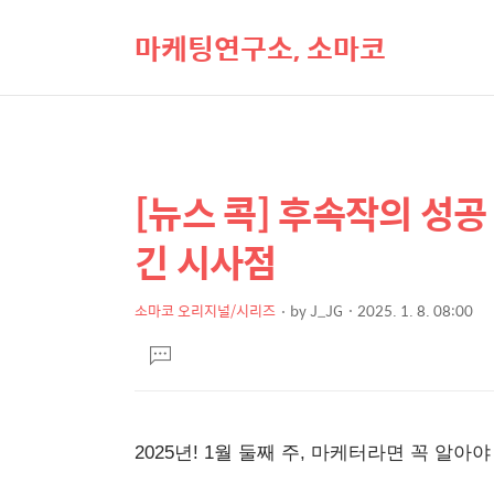
마케팅연구소, 소마코
[뉴스 콕] 후속작의 성공
상
본
문
세
긴 시사점
제
컨
목
텐
소마코 오리지널/시리즈
by
J_JG
2025. 1. 8. 08:00
본
츠
댓
문
글
달
기
2025년! 1월 둘째 주, 마케터라면 꼭 알아