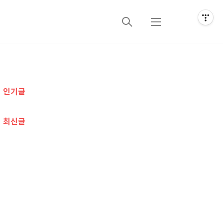
검
메
색
뉴
추
인기글
가
정
최신글
보