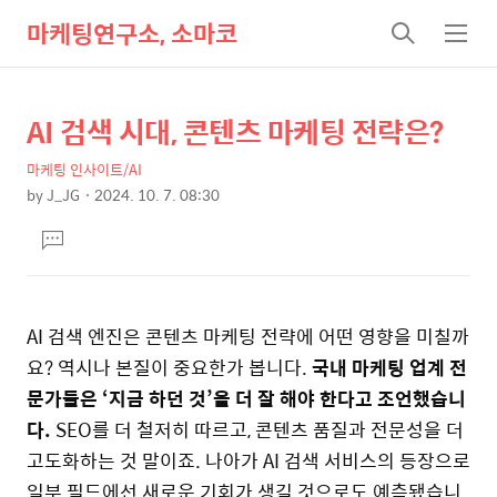
마케팅연구소, 소마코
검
메
색
뉴
AI 검색 시대, 콘텐츠 마케팅 전략은?
상
본
문
세
마케팅 인사이트/AI
제
컨
by
J_JG
2024. 10. 7. 08:30
목
본
텐
댓
문
츠
글
달
기
AI 검색 엔진은 콘텐츠 마케팅 전략에 어떤 영향을 미칠까
요? 역시나 본질이 중요한가 봅니다.
국내 마케팅 업계 전
문가들은 ‘지금 하던 것’을 더 잘 해야 한다고 조언했습니
다.
SEO를 더 철저히 따르고, 콘텐츠 품질과 전문성을 더
고도화하는 것 말이죠. 나아가 AI 검색 서비스의 등장으로
일부 필드에선 새로운 기회가 생길 것으로도 예측됐습니