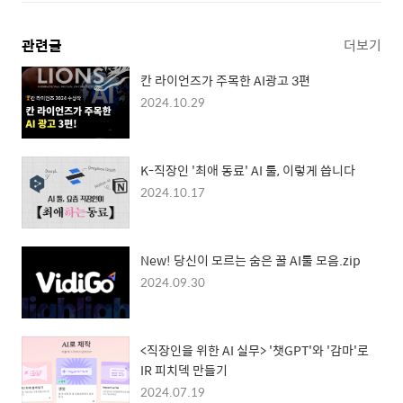
관련글
더보기
칸 라이언즈가 주목한 AI광고 3편
2024.10.29
K-직장인 '최애 동료' AI 툴, 이렇게 씁니다
2024.10.17
New! 당신이 모르는 숨은 꿀 AI툴 모음.zip
2024.09.30
<직장인을 위한 AI 실무> '챗GPT'와 '감마'로
IR 피치덱 만들기
2024.07.19