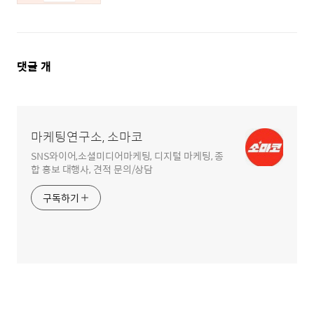
댓
댓글
개
글
영
역
마케팅연구소, 소마코
SNS와이어,소셜미디어마케팅, 디지털 마케팅, 종
합 홍보 대행사, 견적 문의/상담
구독하기