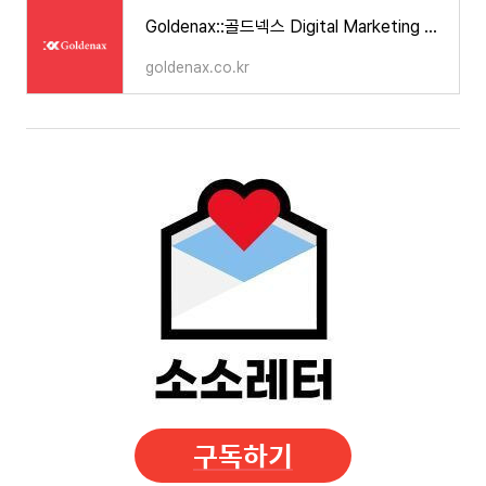
Goldenax::골드넥스 Digital Marketing Agency
goldenax.co.kr
구독하기