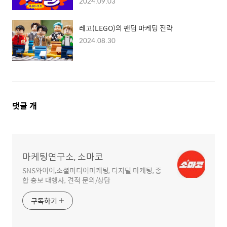
2024.09.03
레고(LEGO)의 팬덤 마케팅 전략
2024.08.30
댓
댓글
개
글
영
역
마케팅연구소, 소마코
SNS와이어,소셜미디어마케팅, 디지털 마케팅, 종
합 홍보 대행사, 견적 문의/상담
구독하기