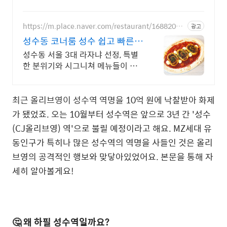
https://m.place.naver.com/restaurant/16882053
광고
16
성수동 코너룸 성수 쉽고 빠른
네이버 예약
성수동 서울 3대 라자냐 선정, 특별
한 분위기와 시그니쳐 메뉴들이 가
득! 40명까지 수용가능한 넓은 매장
에서 데이트, 회식, 모임을 즐겨보세
요
최근 올리브영이 성수역 역명을
10억 원에 낙찰받아 화제
가 됐었죠. 오는 10월부터 성수역은 앞으로 3년 간 '성수
(CJ올리브영) 역'으로 불릴 예정이라고 해요. MZ세대 유
동인구가 특히나 많은 성수역의 역명을 사들인 것은 올리
브영의 공격적인 행보와 맞닿아있었어요. 본문을 통해 자
세히 알아볼게요!
🤔 왜 하필 성수역일까요?