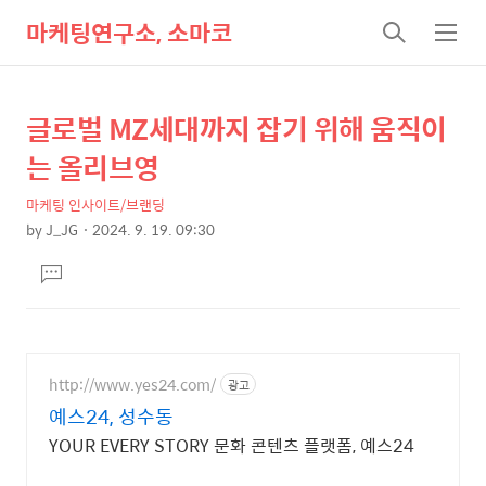
마케팅연구소, 소마코
검
메
색
뉴
글로벌 MZ세대까지 잡기 위해 움직이
상
본
문
세
는 올리브영
제
컨
목
마케팅 인사이트/브랜딩
텐
by
J_JG
2024. 9. 19. 09:30
츠
본
댓
문
글
달
기
http://www.yes24.com/
광고
예스24, 성수동
YOUR EVERY STORY 문화 콘텐츠 플랫폼, 예스24