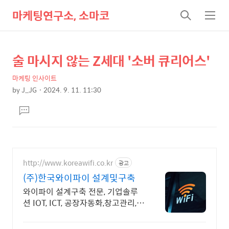
마케팅연구소, 소마코
검
메
색
뉴
술 마시지 않는 Z세대 '소버 큐리어스'
상
본
문
세
마케팅 인사이트
제
컨
by
J_JG
2024. 9. 11. 11:30
목
본
텐
댓
문
츠
글
달
기
http://www.koreawifi.co.kr
광고
(주)한국와이파이 설계및구축
와이파이 설계구축 전문, 기업솔루
션 IOT, ICT, 공장자동화,창고관리,재
고관리 축적된 기술력으로 안정적이
고 전문화된 서비스를 제공하는 기