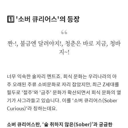
1️⃣ '
소버 큐리어스'
의 등장
짠-!, 불금엔 달려야지!, 청춘은 바로 지금, 청바
지~!
너무 익숙한 술자리 멘트죠. 회식 문화는 우리나라의 아
주 오래된 주류 소비문화로 자리 잡았지만, 최근 Z세대를
필두로 '절주'와 '금주' 문화가 확산되면서 회식 문화의 열
기가 사그라들고 있습니다. 이를 '
소버 큐리어스(Sober
Curious)'라 칭하는데요.
소버 큐리어스란, ‘술 취하지 않은(Sober)’과 궁금한