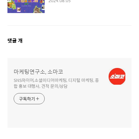
2024.08.05
댓
댓글
개
글
영
역
마케팅연구소, 소마코
SNS와이어,소셜미디어마케팅, 디지털 마케팅, 종
합 홍보 대행사, 견적 문의/상담
구독하기