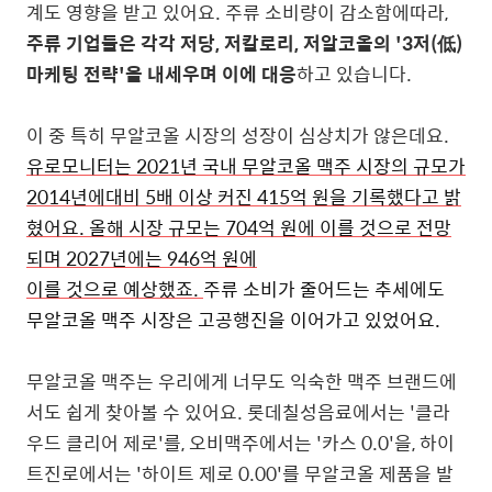
계도 영향을 받고 있어요. 주류 소비량이 감소함에따라,
주류 기업들은 각각 저당, 저칼로리, 저알코올의 '
3저(低)
마케팅 전략'을 내세우며 이에 대응
하고 있습니다.
이 중 특히 무알코올 시장의 성장이 심상치가 않은데요.
유로모니터는 2021년 국내 무알코올 맥주 시장의 규모가
2014년에대비 5배 이상 커진 415억 원을 기록했다고 밝
혔어요. 올해 시장 규모는 704억 원에 이를 것으로 전망
되며 2027년에는 946억 원에
이를 것으로 예상했죠.
주류 소비가 줄어드는 추세에도
무알코올 맥주 시장은 고공행진을 이어가고 있었어요.
무알코올 맥주는
우리에게 너무도 익숙한 맥주 브랜드에
서도 쉽게 찾아볼 수 있어요. 롯데칠성음료에서는 '클라
우드 클리어 제로'를, 오비맥주에서는 '카스 0.0
'을, 하이
트진로에서는 '하이트 제로 0.00'를 무알코올 제품을 발