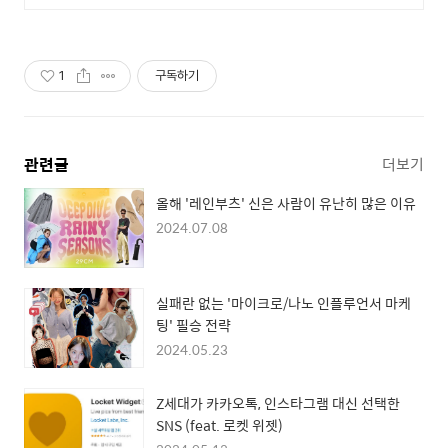
독소 프로텍션으로 지긋한 똥배와
붓기 고민을 한방에 해결!
1
구독하기
관련글
더보기
올해 '레인부츠' 신은 사람이 유난히 많은 이유
2024.07.08
실패란 없는 '마이크로/나노 인플루언서 마케
팅' 필승 전략
2024.05.23
Z세대가 카카오톡, 인스타그램 대신 선택한
SNS (feat. 로켓 위젯)