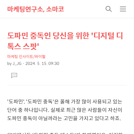
마케팅연구소, 소마코
검
메
색
뉴
도파민 중독인 당신을 위한 '디지털 디
상
본
문
세
톡스 스팟'
제
컨
목
마케팅 인사이트/바이럴
텐
by
J_JG
2024. 5. 15. 09:30
츠
본
댓
문
글
달
기
'도파민', '도파민 중독'은
올해 가장 많이 사용되고 있는
단어 중 하나입니다. 실제로 최근 많은 사람들이 자신이
도파민 중독이 아닐까라는 고민을 가지고 있다고 하죠.