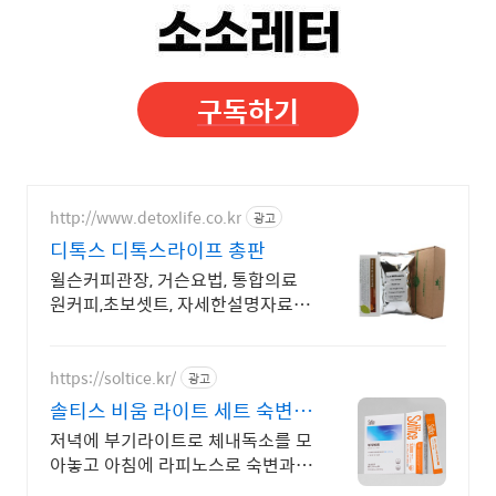
구독하기
http://www.detoxlife.co.kr
광고
디톡스 디톡스라이프 총판
윌슨커피관장, 거슨요법, 통합의료
원커피,초보셋트, 자세한설명자료집,
디톡스!
https://soltice.kr/
광고
솔티스 비움 라이트 세트 숙변&
체내독소 동시배출!
저녁에 부기라이트로 체내독소를 모
아놓고 아침에 라피노스로 숙변과
함께 동시 배출! 솔티스 배변 & 체내