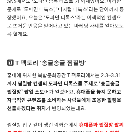
SNS에서도 '도파민 중독 테스트'가 화제였어요. 이러한
문제로 '도파민 디톡스', '디지털 디톡스'라는 단어까지 등
장했어요. 오늘은 '도파민 디톡스'라는 이색적인 컨셉으
로 뜨거운 반응을 얻어내고 있는 마케팅 사례를 알아보도
록 할게요.
1️⃣ T 팩토리 '송글송글 찜질방'
홍대에 위치한 복합문화공간 T 팩토리에서는 2.3~3.31
까지
찜질방 컨셉의 도파민 디톡스를 주제로 ‘송글송글
찜질방’ 팝업 스토
어가 열렸어요.
휴대폰을 놓지 못하고
자극적인 콘텐츠를 소비하는 사람들에게 조용한 힐링을
선물하겠다는 취지
가 반영되었는데요.
찜질방 입구 같이 생긴 락커존에서
휴대폰와 찜질방 팔찌