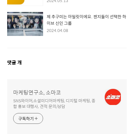
2024.05.13
제 추구미는 아일릿이에요. 젠지들이 선택한 하
이브 신인 그룹
2024.04.08
댓
댓글
개
글
영
역
마케팅연구소, 소마코
SNS와이어,소셜미디어마케팅, 디지털 마케팅, 종
합 홍보 대행사, 견적 문의/상담
구독하기