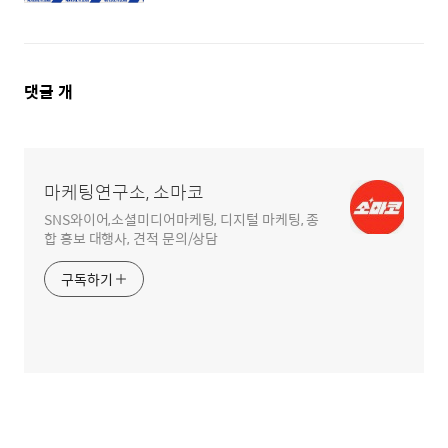
댓
댓글
개
글
영
역
마케팅연구소, 소마코
SNS와이어,소셜미디어마케팅, 디지털 마케팅, 종
합 홍보 대행사, 견적 문의/상담
구독하기