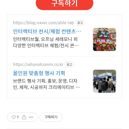
구독하기
https://blog.naver.com/able-lab
광고
인터렉티브 전시/체험 컨텐츠
이제는 참여형 콘텐츠의 시대
인터렉티브월, 오프닝 세레모니 외
다양한 인터렉티브 체험/전시 콘텐
츠 개발 전문사 -팝업스토어를 위한
체험형 콘텐츠, 브랜드를 오감으로
소환합니다.
https://whynotcomm.co.kr
광고
올인원 맞춤형 행사 기획
브랜드 행사 기획, 홍보, 운영, 디자
인, 제작, 시공까지 크리에이티브 행
사 대행 기획부터 - 실행 - 결과까지
ALL-IN-ONE 행사 에이전시 와이
낫 입니다.
1
구독하기