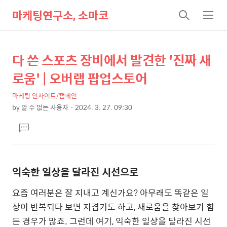
마케팅연구소, 소마코
검
메
색
뉴
다 쓴 스포츠 장비에서 발견한 '진짜 새
상
본
문
세
로움' | 오버랩 팝업스토어
제
컨
목
마케팅 인사이트/캠페인
텐
by
알 수 없는 사용자
2024. 3. 27. 09:30
츠
본
댓
문
글
달
기
익숙한 일상을 달라진 시선으로
요즘 여러분은 잘 지내고 계신가요? 아무래도 똑같은 일
상이 반복되다 보면 지겹기도 하고, 새로움을 찾아보기 힘
든 경우가 많죠. 그런데 여기, 익숙한 일상을 달라진 시선