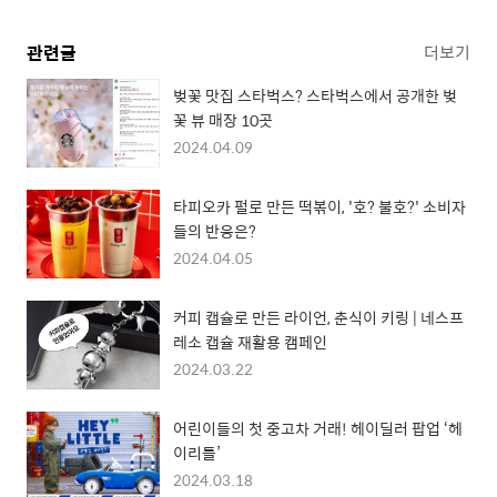
관련글
더보기
벚꽃 맛집 스타벅스? 스타벅스에서 공개한 벚
꽃 뷰 매장 10곳
2024.04.09
타피오카 펄로 만든 떡볶이, '호? 불호?' 소비자
들의 반응은?
2024.04.05
커피 캡슐로 만든 라이언, 춘식이 키링 | 네스프
레소 캡슐 재활용 캠페인
2024.03.22
어린이들의 첫 중고차 거래! 헤이딜러 팝업 ‘헤
이리틀’
2024.03.18