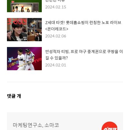
2024.02.15
Z세대 타겟! 롯데홈쇼핑이 런칭한 노포 라이브
<온더레코드>
2024.02.06
만성적자 티빙, 프로 야구 중계권으로 쿠팡을 이
길 수 있을까?
2024.02.01
댓
댓글
개
글
영
역
마케팅연구소, 소마코