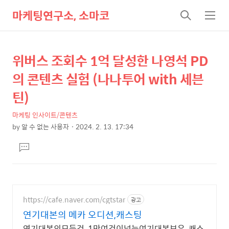
마케팅연구소, 소마코
검
메
색
뉴
위버스 조회수 1억 달성한 나영석 PD
상
본
문
세
의 콘텐츠 실험 (나나투어 with 세븐
제
컨
틴)
목
텐
마케팅 인사이트/콘텐츠
츠
by
알 수 없는 사용자
2024. 2. 13. 17:34
본
댓
문
글
달
기
https://cafe.naver.com/cgtstar
광고
연기대본의 메카 오디션,캐스팅
연기대본의모든것, 1만여건이넘는여기대본보유, 캐스