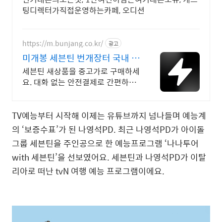
팅디렉터가직접운영하는카페, 오디션
https://m.bunjang.co.kr/
광고
미개봉 세븐틴 번개장터 국내 최
대 브랜드 중고거래
세븐틴 새상품을 중고가로 구매하세
요. 대화 없는 안전결제로 간편하게!
전국 각지에서 올라오는 전국구 최
다 상품 매일 10만 개 이상의 신규
상품 업로드
TV예능부터 시작해 이제는 유튜브까지 넘나들며 예능계
의 ‘보증수표’가 된 나영석PD. 최근 나영석PD가 아이돌
그룹 세븐틴을 주인공으로 한 예능프로그램 ‘나나투어
with 세븐틴’을 선보였어요. 세븐틴과 나영석PD가 이탈
리아로 떠난 tvN 여행 예능 프로그램이에요.