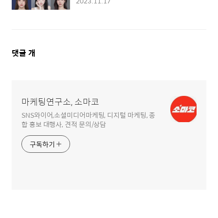
2023.11.17
댓
댓글
개
글
영
역
마케팅연구소, 소마코
SNS와이어,소셜미디어마케팅, 디지털 마케팅, 종
합 홍보 대행사, 견적 문의/상담
구독하기