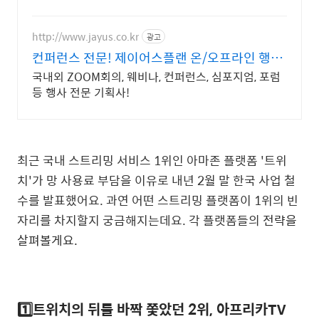
365일 24시간 언제든지 레인페이 할인충전!
http://www.jayus.co.kr
광고
컨퍼런스 전문! 제이어스플랜 온/오프라인 행사
기획 대행!
국내외 ZOOM회의, 웨비나, 컨퍼런스, 심포지엄, 포럼
등 행사 전문 기획사!
최근 국내 스트리밍 서비스 1위인 아마존 플랫폼 '트위
치'가
망 사용료 부담을 이유로
내년 2월 말 한국 사업 철
수를 발표했어요. 과연 어떤 스트리밍 플랫폼이 1위의 빈
자리를 차지할지 궁금해지는데요. 각 플랫폼들의
전략을
살펴볼게요.
1️⃣트위치의 뒤를 바짝 쫓았던 2위, 아프리카TV