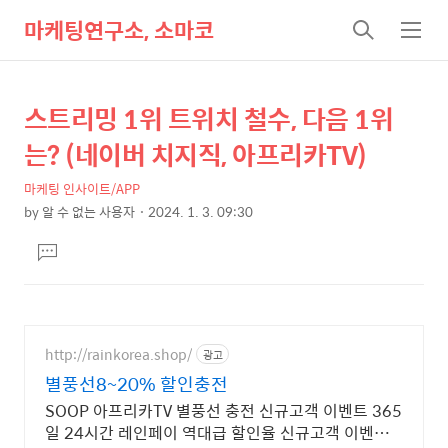
마케팅연구소, 소마코
검
메
색
뉴
스트리밍 1위 트위치 철수, 다음 1위
상
본
문
세
는? (네이버 치지직, 아프리카TV)
제
컨
목
마케팅 인사이트/APP
텐
by
알 수 없는 사용자
2024. 1. 3. 09:30
츠
본
댓
문
글
달
기
http://rainkorea.shop/
광고
별풍선8~20% 할인충전
SOOP 아프리카TV 별풍선 충전 신규고객 이벤트 365
일 24시간 레인페이 역대급 할인율 신규고객 이벤트