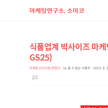
마케팅연구소, 소마코
식품업계 빅사이즈 마케팅 
상
본
문
세
GS25)
제
컨
목
텐
마케팅 인사이트/콘텐츠
by
알 수 없는 사용자
2023. 8. 
본
츠
댓
문
글
달
기