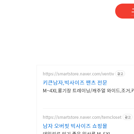
https://smartstore.naver.com/ventiv
광고
키큰남자,빅사이즈 팬츠 전문
M~4XL롱기장 트레이닝/캐주얼 와이드,조거
https://smartstore.naver.com/temcloset
광고
남자 오버핏 빅사이즈 쇼핑몰
데일리로 입기 좋은 일상룩 M-5XL