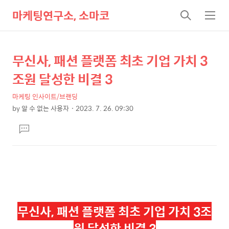
마케팅연구소, 소마코
검
메
색
뉴
무신사, 패션 플랫폼 최초 기업 가치 3
상
본
문
세
조원 달성한 비결 3
제
컨
목
마케팅 인사이트/브랜딩
텐
by
알 수 없는 사용자
2023. 7. 26. 09:30
츠
본
댓
문
글
달
기
무신사, 패션 플랫폼 최초 기업 가치 3조
원 달성한 비결 3