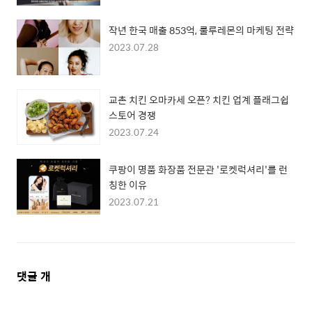
작년 한국 매출 853억, 룰루레몬의 마케팅 전략
2023.07.28
교촌 치킨 오마카세 오픈? 치킨 업계 플래그쉽
스토어 경쟁
2023.07.24
쿠팡이 명품 화장품 전문관 '로켓럭셔리'를 런
칭한 이유
2023.07.21
댓
댓글
개
글